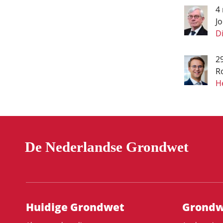
4
J
D
2
R
H
De Nederlandse Grondwet
Hoofdnavigatie
Huidige Grondwet
Grondwe