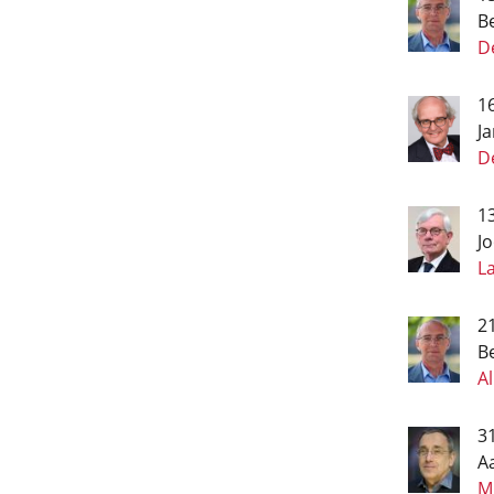
B
De
1
J
D
1
J
L
21
B
Al
3
A
Mi