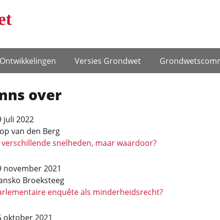
et
Ontwikke­lingen
Versies Grondwet
Grondwets­comm
mns over
 juli 2022
oop van den Berg
n verschillende snelheden, maar waardoor?
9 november 2021
ansko Broeksteeg
arlementaire enquête als minderheidsrecht?
5 oktober 2021