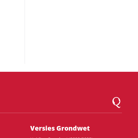
Logo Montesqu
Versies Grondwet