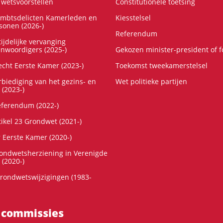
wetsvoorstellen
Constitutionele toetsing
ambtsdelicten Kamerleden en
Kiesstelsel
onen (2026-)
Referendum
ijdelijke vervanging
enwoordigers (2025-)
Gekozen minister-president of 
cht Eerste Kamer (2023-)
Toekomst tweekamerstelsel
rbiediging van het gezins- en
Wet politieke partijen
 (2023-)
referendum (2022-)
tikel 23 Grondwet (2021-)
r Eerste Kamer (2020-)
rondwetsherziening in Verenigde
 (2020-)
rondwetswijzigingen (1983-
 commissies