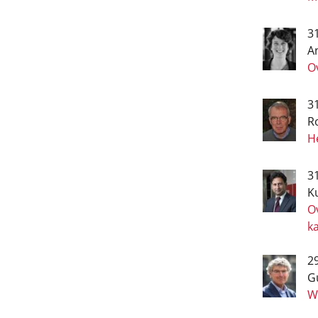
3
A
O
3
R
He
3
Ku
Ov
k
29
G
Wi