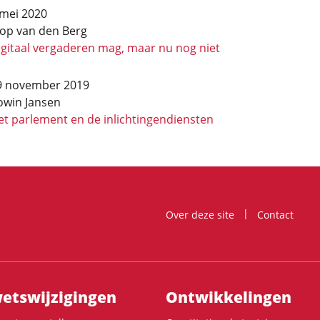
 mei 2020
oop van den Berg
igitaal vergaderen mag, maar nu nog niet
9 november 2019
owin Jansen
et parlement en de inlichtingendiensten
Over deze site
Contact
ts­wijzigingen
Ontwikke­lingen