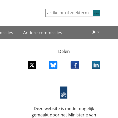
Zoeken
issies
Andere commissies
Lichte/donke
Delen
Deel dit item op X
Deel dit item op Bluesky
Deel dit item op Facebo
Deel dit item
Deze website is mede mogelijk
gemaakt door het Ministerie van