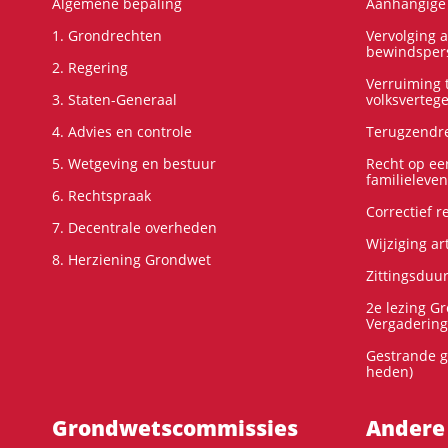
Algemene bepaling
Aanhangige 
1. Grondrechten
Vervolging 
bewindspers
2. Regering
Verruiming t
3. Staten-Generaal
volksverteg
4. Advies en controle
Terugzendre
5. Wetgeving en bestuur
Recht op ee
familieleven
6. Rechtspraak
Correctief 
7. Decentrale overheden
Wijziging ar
8. Herziening Grondwet
Zittingsduu
2e lezing G
Vergadering
Gestrande g
heden)
Grondwets­commissies
Andere