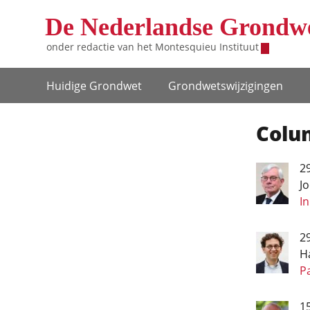
Overslaan en naar de inhoud gaan
De Nederlandse Grondw
onder redactie van het
Montesquieu Instituut
Hoofdnavigatie
Huidige Grondwet
Grondwets­wijzigingen
Colu
29
J
I
2
H
P
1