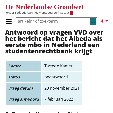
Overslaan en naar de inhoud gaan
De Nederlandse Grondwet
onder redactie van het
Montesquieu Instituut
Zoeken
Lichte
Primair menu tonen/verbergen
Antwoord op vragen VVD over
Hoofdnavigatie
het bericht dat het Albeda als
eerste mbo in Nederland een
studentenrechtbank krijgt
Kamer
Tweede Kamer
status
beantwoord
vraag datum
29 november 2021
vraag antwoord
7 februari 2022