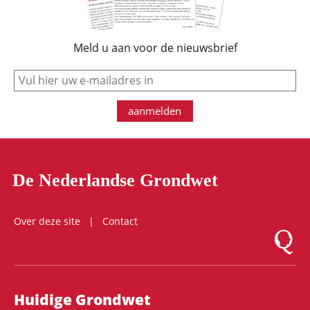
Meld u aan voor de nieuwsbrief
e-mail
aanmelden
De Nederlandse Grondwet
Over deze site
Contact
Logo Mon
Hoofdnavigatie
Huidige Grondwet