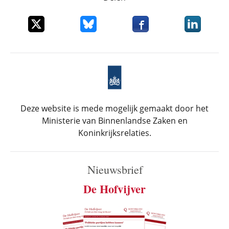
Deel dit item op X
Deel dit item op Bluesky
Deel dit item op Faceboo
Deel dit it
Deze website is mede mogelijk gemaakt door het
Ministerie van Binnenlandse Zaken en
Koninkrijksrelaties.
Nieuwsbrief
De Hofvijver