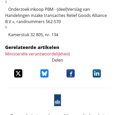
5
Onderzoek inkoop PBM - (deel)Verslag van
Handelingen inzake transacties Relief Goods Alliance
B.V.», randnummers 562-570
6
Kamerstuk 32 805, nr. 134
Gerelateerde artikelen
Ministeriële verantwoordelijkheid
Delen
Deel dit item op X
Deel dit item op Bluesky
Deel dit item op Faceboo
Deel dit it