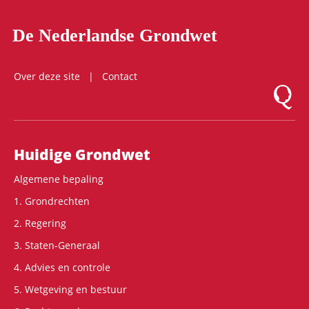
De Nederlandse Grondwet
Over deze site
Contact
Logo Mon
Hoofdnavigatie
Huidige Grondwet
Algemene bepaling
1. Grondrechten
2. Regering
3. Staten-Generaal
4. Advies en controle
5. Wetgeving en bestuur