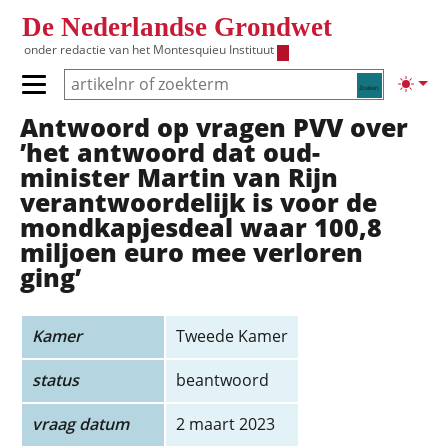
Overslaan en naar de inhoud gaan
De Nederlandse Grondwet
onder redactie van het
Montesquieu Instituut
Zoeken
Lichte
Primair menu tonen/verbergen
Antwoord op vragen PVV over
Hoofdnavigatie
’het antwoord dat oud-
minister Martin van Rijn
verantwoordelijk is voor de
mondkapjesdeal waar 100,8
miljoen euro mee verloren
ging’
Kamer
Tweede Kamer
status
beantwoord
vraag datum
2 maart 2023