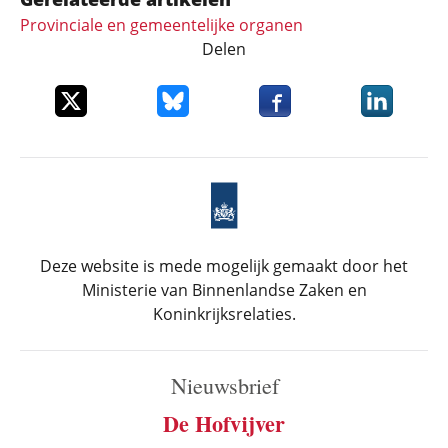
Provinciale en gemeentelijke organen
Delen
Deel dit item op X
Deel dit item op Bluesky
Deel dit item op Faceboo
Deel dit it
Deze website is mede mogelijk gemaakt door het
Ministerie van Binnenlandse Zaken en
Koninkrijksrelaties.
Nieuwsbrief
De Hofvijver