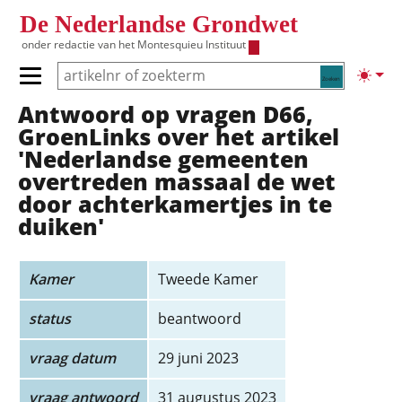
Overslaan en naar de inhoud gaan
De Nederlandse Grondwet
onder redactie van het
Montesquieu Instituut
Zoeken
Lichte
Primair menu tonen/verbergen
Antwoord op vragen D66,
Hoofdnavigatie
GroenLinks over het artikel
'Nederlandse gemeenten
overtreden massaal de wet
door achterkamertjes in te
duiken'
Kamer
Tweede Kamer
status
beantwoord
vraag datum
29 juni 2023
vraag antwoord
31 augustus 2023