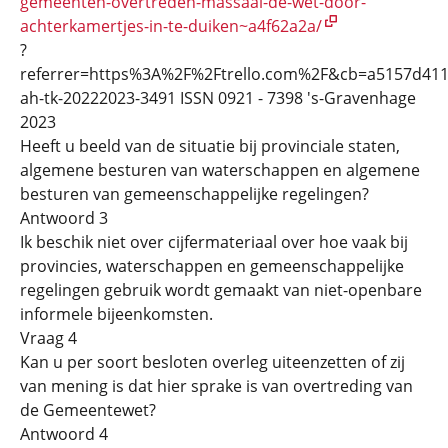
gemeenten-overtreden-massaal-de-wet-door-
achterkamertjes-in-te-duiken~a4f62a2a/
?
referrer=https%3A%2F%2Ftrello.com%2F&cb=a5157d411
ah-tk-20222023-3491 ISSN 0921 - 7398 's-Gravenhage
2023
Heeft u beeld van de situatie bij provinciale staten,
algemene besturen van waterschappen en algemene
besturen van gemeenschappelijke regelingen?
Antwoord 3
Ik beschik niet over cijfermateriaal over hoe vaak bij
provincies, waterschappen en gemeenschappelijke
regelingen gebruik wordt gemaakt van niet-openbare
informele bijeenkomsten.
Vraag 4
Kan u per soort besloten overleg uiteenzetten of zij
van mening is dat hier sprake is van overtreding van
de Gemeentewet?
Antwoord 4