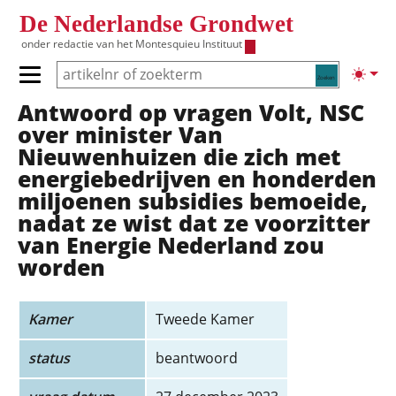
Overslaan en naar de inhoud gaan
De Nederlandse Grondwet
onder redactie van het
Montesquieu Instituut
Zoeken
Lichte
Primair menu tonen/verbergen
Antwoord op vragen Volt, NSC
Hoofdnavigatie
over minister Van
Nieuwenhuizen die zich met
energiebedrijven en honderden
miljoenen subsidies bemoeide,
nadat ze wist dat ze voorzitter
van Energie Nederland zou
worden
Kamer
Tweede Kamer
status
beantwoord