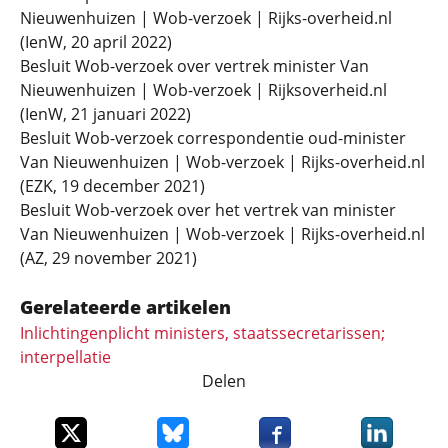
Nieuwenhuizen | Wob-verzoek | Rijks-overheid.nl
(IenW, 20 april 2022)
Besluit Wob-verzoek over vertrek minister Van
Nieuwenhuizen | Wob-verzoek | Rijksoverheid.nl
(IenW, 21 januari 2022)
Besluit Wob-verzoek correspondentie oud-minister
Van Nieuwenhuizen | Wob-verzoek | Rijks-overheid.nl
(EZK, 19 december 2021)
Besluit Wob-verzoek over het vertrek van minister
Van Nieuwenhuizen | Wob-verzoek | Rijks-overheid.nl
(AZ, 29 november 2021)
Gerelateerde artikelen
Inlichtingenplicht ministers, staatssecretarissen;
interpellatie
Delen
Deel dit item op X
Deel dit item op Bluesky
Deel dit item op Faceboo
Deel dit it