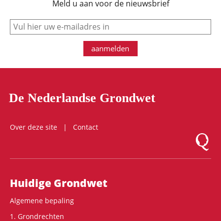
Meld u aan voor de nieuwsbrief
e-mail
aanmelden
De Nederlandse Grondwet
Over deze site
Contact
Logo Mon
Hoofdnavigatie
Huidige Grondwet
Algemene bepaling
1. Grondrechten