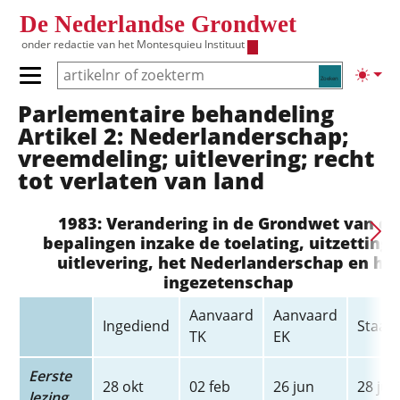
Overslaan en naar de inhoud gaan
De Nederlandse Grondwet
onder redactie van het
Montesquieu Instituut
Zoeken
Lichte
Primair menu tonen/verbergen
Parlementaire behandeling
Hoofdnavigatie
Artikel 2: Nederlanderschap;
vreemdeling; uitlevering; recht
tot verlaten van land
1983: Verandering in de Grondwet van de
bepalingen inzake de toelating, uitzetting 
uitlevering, het Nederlanderschap en he
ingezetenschap
Aanvaard
Aanvaard
Ingediend
Staats
TK
EK
Eerste
28 okt
02 feb
26 jun
28 jun
lezing