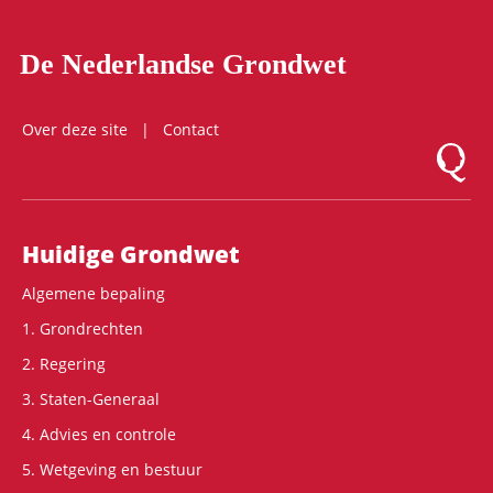
De Nederlandse Grondwet
Over deze site
Contact
Logo Mon
Hoofdnavigatie
Huidige Grondwet
Algemene bepaling
1. Grondrechten
2. Regering
3. Staten-Generaal
4. Advies en controle
5. Wetgeving en bestuur