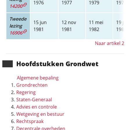
1976
1977
1979
1979
14200
Tweede
15 jun
12 nov
11 mei
19 jan
lezing
1981
1981
1982
1983
16906
Naar artikel 2
Hoofd­stukken Grondwet
Algemene bepaling
Grondrechten
Regering
Staten-Generaal
Advies en controle
Wetgeving en bestuur
Rechtspraak
Decentrale overheden