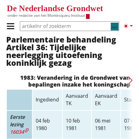
Overslaan en naar de inhoud gaan
De Nederlandse Grondwet
onder redactie van het
Montesquieu Instituut
Zoeken
Lichte
Primair menu tonen/verbergen
Parlementaire behandeling
Hoofdnavigatie
Artikel 36: Tijdelijke
neerlegging uitoefening
koninklijk gezag
1983: Verandering in de Grondwet van de
bepalingen inzake het koningschap
Aanvaard
Aanvaard
Ingediend
Staats
TK
EK
Eerste
04 feb
10 feb
06 mei
07 me
lezing
1980
1981
1981
1981
16034