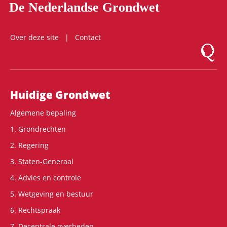
De Nederlandse Grondwet
Over deze site
Contact
Logo Mon
Hoofdnavigatie
Huidige Grondwet
Algemene bepaling
1. Grondrechten
2. Regering
3. Staten-Generaal
4. Advies en controle
5. Wetgeving en bestuur
6. Rechtspraak
7. Decentrale overheden