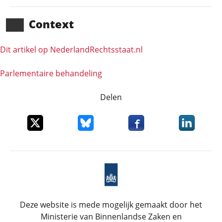
Context
Dit artikel op NederlandRechts­staat.nl
Parlementaire behandeling
Delen
Deel dit item op X
Deel dit item op Bluesky
Deel dit item op Faceboo
Deel dit it
Deze website is mede mogelijk gemaakt door het
Ministerie van Binnenlandse Zaken en