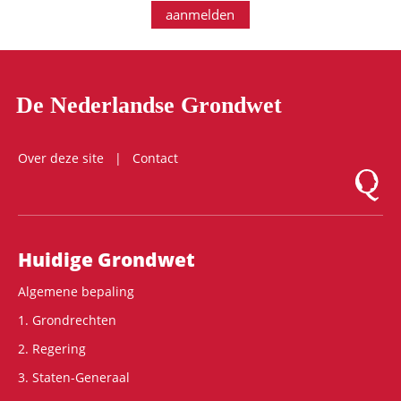
aanmelden
De Nederlandse Grondwet
Over deze site
Contact
Logo Mon
Hoofdnavigatie
Huidige Grondwet
Algemene bepaling
1. Grondrechten
2. Regering
3. Staten-Generaal