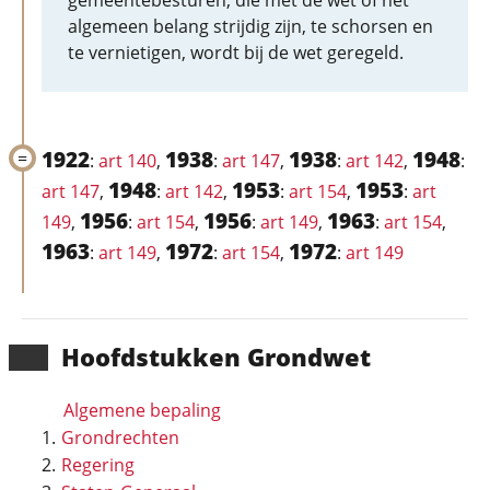
gemeentebesturen, die met de wet of het
algemeen belang strijdig zijn, te schorsen en
te vernietigen, wordt bij de wet geregeld.
1922
1938
1938
1948
:
art 140
,
:
art 147
,
:
art 142
,
:
1948
1953
1953
art 147
,
:
art 142
,
:
art 154
,
:
art
1956
1956
1963
149
,
:
art 154
,
:
art 149
,
:
art 154
,
1963
1972
1972
:
art 149
,
:
art 154
,
:
art 149
Hoofd­stukken Grondwet
Algemene bepaling
Grondrechten
Regering