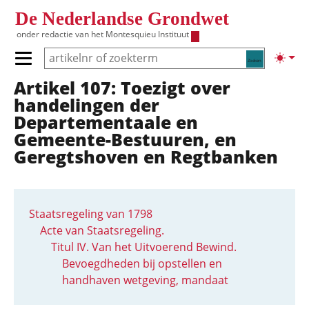
Overslaan en naar de inhoud gaan
De Nederlandse Grondwet
onder redactie van het
Montesquieu Instituut
Zoeken
Lichte
Primair menu tonen/verbergen
Artikel 107: Toezigt over
Hoofdnavigatie
handelingen der
Departementaale en
Gemeente-Bestuuren, en
Geregtshoven en Regtbanken
Staatsregeling van 1798
Acte van Staatsregeling.
Titul IV. Van het Uitvoerend Bewind.
Bevoegdheden bij opstellen en
handhaven wetgeving, mandaat