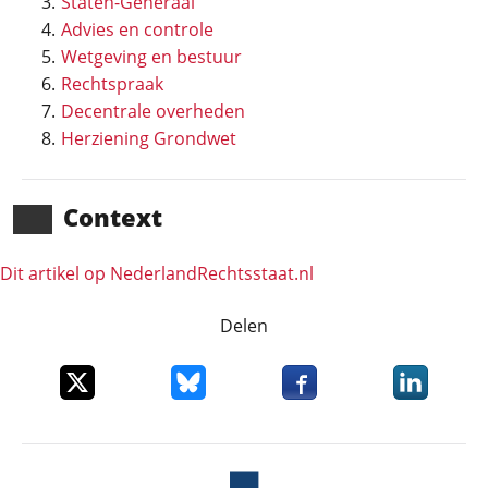
Staten-Generaal
Advies en controle
Wetgeving en bestuur
Rechtspraak
Decentrale overheden
Herziening Grondwet
Context
Dit artikel op NederlandRechts­staat.nl
Delen
Deel dit item op X
Deel dit item op Bluesky
Deel dit item op Faceboo
Deel dit it