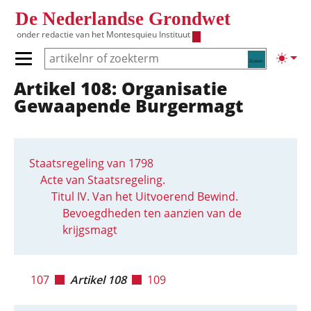
Overslaan en naar de inhoud gaan
De Nederlandse Grondwet
onder redactie van het
Montesquieu Instituut
Zoeken
Lichte
Primair menu tonen/verbergen
Artikel 108: Organisatie
Hoofdnavigatie
Gewaapende Burgermagt
Staatsregeling van 1798
Acte van Staatsregeling.
Titul IV. Van het Uitvoerend Bewind.
Bevoegdheden ten aanzien van de
krijgsmagt
107
Artikel 108
109