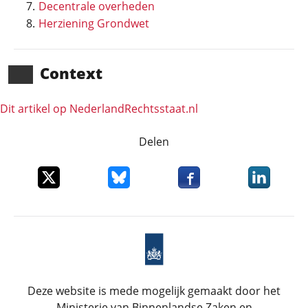
Decentrale overheden
Herziening Grondwet
Context
Dit artikel op NederlandRechts­staat.nl
Delen
Deel dit item op X
Deel dit item op Bluesky
Deel dit item op Faceboo
Deel dit it
Deze website is mede mogelijk gemaakt door het
Ministerie van Binnenlandse Zaken en