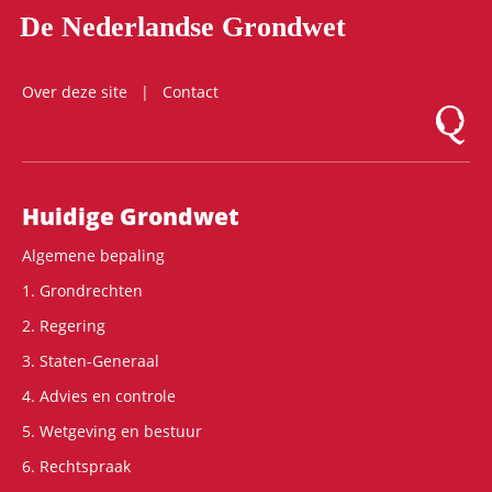
De Nederlandse Grondwet
Over deze site
Contact
Logo Mon
Hoofdnavigatie
Huidige Grondwet
Algemene bepaling
1. Grondrechten
2. Regering
3. Staten-Generaal
4. Advies en controle
5. Wetgeving en bestuur
6. Rechtspraak