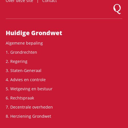
Over deze site
Contact
Logo Mon
Hoofdnavigatie
Huidige Grondwet
Algemene bepaling
1. Grondrechten
2. Regering
3. Staten-Generaal
4. Advies en controle
5. Wetgeving en bestuur
6. Rechtspraak
7. Decentrale overheden
8. Herziening Grondwet