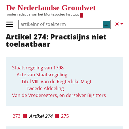
Overslaan en naar de inhoud gaan
De Nederlandse Grondwet
onder redactie van het
Montesquieu Instituut
Zoeken
Lichte
Primair menu tonen/verbergen
Artikel 274: Practisijns niet
Hoofdnavigatie
toelaatbaar
Staatsregeling van 1798
Acte van Staatsregeling.
Titul VIII. Van de Regterlijke Magt.
Tweede Afdeeling
Van de Vrederegters, en derzelver Bijzitters
273
Artikel 274
275