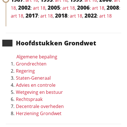
:
art 18
,
:
art 18
,
:
art 18
,
:
art
2002
2005
2006
2008
18
,
:
art 18
,
:
art 18
,
:
art 18
,
:
2017
2018
2022
art 18
,
:
art 18
,
:
art 18
,
:
art 18
Hoofd­stukken Grondwet
Algemene bepaling
Grondrechten
Regering
Staten-Generaal
Advies en controle
Wetgeving en bestuur
Rechtspraak
Decentrale overheden
Herziening Grondwet