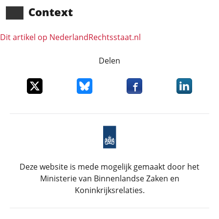
Context
Dit artikel op NederlandRechts­staat.nl
Delen
Deel dit item op X
Deel dit item op Bluesky
Deel dit item op Faceboo
Deel dit it
Deze website is mede mogelijk gemaakt door het
Ministerie van Binnenlandse Zaken en
Koninkrijksrelaties.