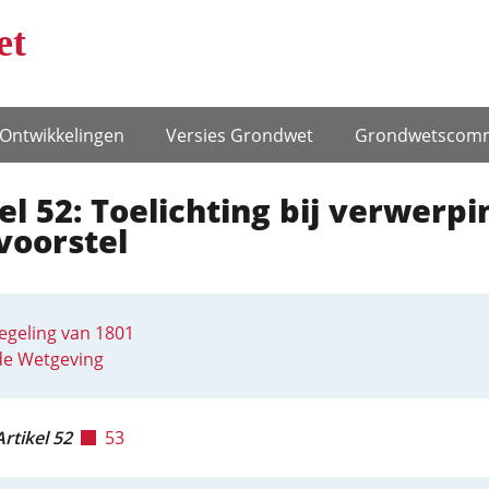
et
Ontwikke­lingen
Versies Grondwet
Grondwets­comm
el 52: Toelichting bij verwerpi
voorstel
egeling van 1801
de Wetgeving
Artikel 52
53