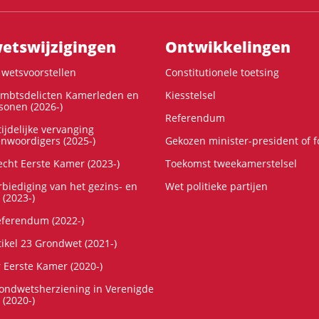
ts­wijzigingen
Ontwikke­lingen
wetsvoorstellen
Constitutionele toetsing
ambtsdelicten Kamerleden en
Kiesstelsel
onen (2026-)
Referendum
ijdelijke vervanging
enwoordigers (2025-)
Gekozen minister-president of 
cht Eerste Kamer (2023-)
Toekomst tweekamerstelsel
rbiediging van het gezins- en
Wet politieke partijen
 (2023-)
referendum (2022-)
tikel 23 Grondwet (2021-)
r Eerste Kamer (2020-)
rondwetsherziening in Verenigde
 (2020-)