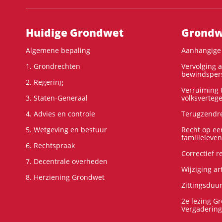
Hoofdnavigatie
Huidige Grondwet
Grondwe
Algemene bepaling
Aanhangige 
1. Grondrechten
Vervolging 
bewindspers
2. Regering
Verruiming t
3. Staten-Generaal
volksverteg
4. Advies en controle
Terugzendre
5. Wetgeving en bestuur
Recht op ee
familieleven
6. Rechtspraak
Correctief 
7. Decentrale overheden
Wijziging ar
8. Herziening Grondwet
Zittingsduu
2e lezing G
Vergadering