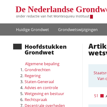
Overslaan en naar de inhoud gaan
De Nederlandse Grondw
onder redactie van het
Montesquieu Instituut
Hoofdnavigatie
Huidige Grondwet
Grondwets­wijzigingen
Artik
Hoofd­stukken
wets
Grondwet
Algemene bepaling
Grondrechten
Staatsr
Regering
Van 
Staten-Generaal
Advies en controle
Wetgeving en bestuur
51
Rechtspraak
Decentrale overheden