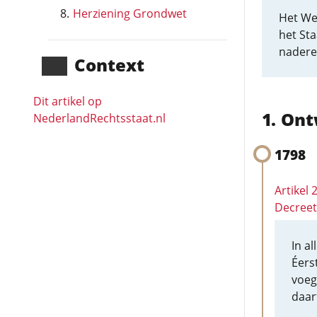
Herziening Grondwet
Het We
het Sta
nadere
Context
Dit artikel op
Ont
NederlandRechts­staat.nl
1798
Artikel
Decreet
In a
Éers
voeg
daar