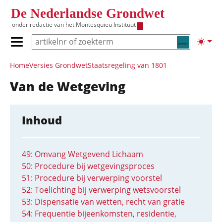
Overslaan en naar de inhoud gaan
De Nederlandse Grondwet
onder redactie van het
Montesquieu Instituut
Zoeken
Lichte
Primair menu tonen/verbergen
Hoofdnavigatie
Home
Versies Grondwet
Staatsregeling van 1801
Van de Wetgeving
Inhoud
49: Omvang Wetgevend Lichaam
50: Procedure bij wetgevingsproces
51: Procedure bij verwerping voorstel
52: Toelichting bij verwerping wetsvoorstel
53: Dispensatie van wetten, recht van gratie
54: Frequentie bijeenkomsten, residentie,