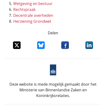
Wetgeving en bestuur
Rechtspraak
Decentrale overheden
Herziening Grondwet
Delen
Deel dit item op X
Deel dit item op Bluesky
Deel dit item op Faceboo
Deel dit it
Deze website is mede mogelijk gemaakt door het
Ministerie van Binnenlandse Zaken en
Koninkrijksrelaties.