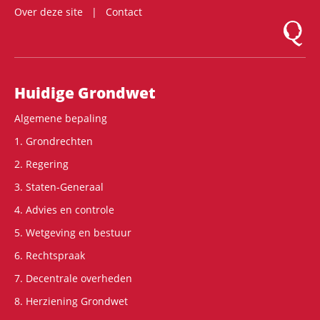
Over deze site
Contact
Logo Mon
Hoofdnavigatie
Huidige Grondwet
Algemene bepaling
1. Grondrechten
2. Regering
3. Staten-Generaal
4. Advies en controle
5. Wetgeving en bestuur
6. Rechtspraak
7. Decentrale overheden
8. Herziening Grondwet