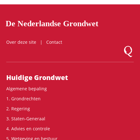
De Nederlandse Grondwet
Over deze site
Contact
Logo Mon
Hoofdnavigatie
Huidige Grondwet
Algemene bepaling
1. Grondrechten
2. Regering
3. Staten-Generaal
4. Advies en controle
5. Wetgeving en bestuur