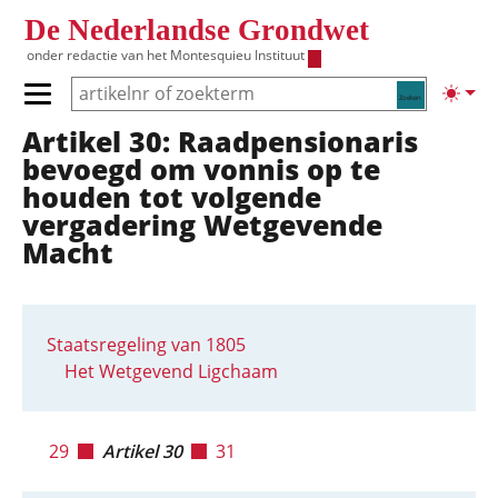
Overslaan en naar de inhoud gaan
De Nederlandse Grondwet
onder redactie van het
Montesquieu Instituut
Zoeken
Lichte
Primair menu tonen/verbergen
Artikel 30: Raadpensionaris
Hoofdnavigatie
bevoegd om vonnis op te
houden tot volgende
vergadering Wetgevende
Macht
Staatsregeling van 1805
Het Wetgevend Ligchaam
29
Artikel 30
31