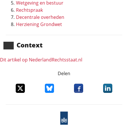
Wetgeving en bestuur
Rechtspraak
Decentrale overheden
Herziening Grondwet
Context
Dit artikel op NederlandRechts­staat.nl
Delen
Deel dit item op X
Deel dit item op Bluesky
Deel dit item op Faceboo
Deel dit it