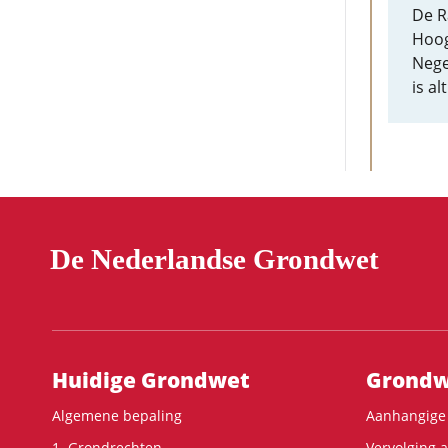
De R
Hoog
Nege
is al
De Nederlandse Grondwet
Hoofdnavigatie
Huidige Grondwet
Grondwe
Algemene bepaling
Aanhangige 
1. Grondrechten
Vervolging 