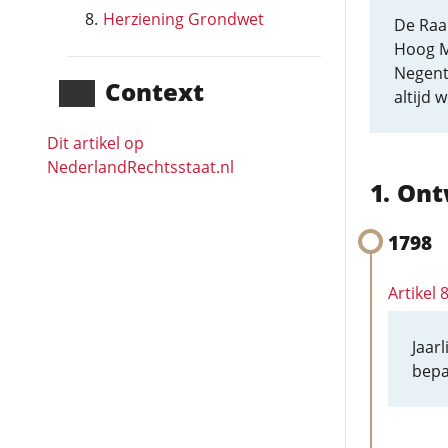
Herziening Grondwet
De Raa
Hoog M
Negenti
Context
altijd 
Dit artikel op
NederlandRechts­staat.nl
Ont
1798
Artikel 
Jaar
bepa