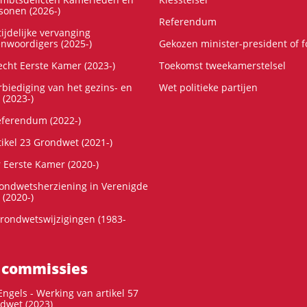
onen (2026-)
Referendum
ijdelijke vervanging
enwoordigers (2025-)
Gekozen minister-president of 
cht Eerste Kamer (2023-)
Toekomst tweekamerstelsel
rbiediging van het gezins- en
Wet politieke partijen
 (2023-)
referendum (2022-)
tikel 23 Grondwet (2021-)
r Eerste Kamer (2020-)
rondwetsherziening in Verenigde
 (2020-)
rondwetswijzigingen (1983-
 commissies
ngels - Werking van artikel 57
dwet (2023)