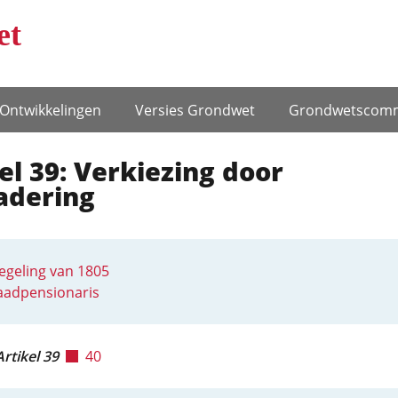
et
Ontwikke­lingen
Versies Grondwet
Grondwets­comm
el 39: Verkiezing door
adering
egeling van 1805
aadpensionaris
Artikel 39
40