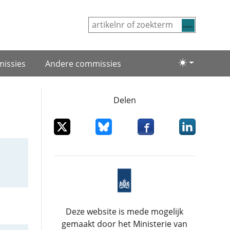
Zoeken
issies
Andere commissies
Lichte/donke
Delen
Deel dit item op X
Deel dit item op Bluesky
Deel dit item op Facebo
Deel dit item
Deze website is mede mogelijk
gemaakt door het Ministerie van