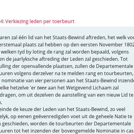
34: Verkiezing leden per toerbeurt
 Jaren zal één lid van het Staats-Bewind aftreden, het welk vo
erstemaal plaats zal hebben op den eersten November 1802
 welken tyd by loting de rang zal worden bepaald, volgens
en de jaarlyksche aftreding der Leden zal geschieden. Tot
ulling der openvallende plaatsen, zullen de Departementale
uuren volgens derzelver na te melden rang en tourbeurten,
 nominatie van
vier
personen aan het Staats-Bewind inzend
elke hetzelve 'er
twee
aan het Wetgevend Lichaam zal
dragen, om uit dezelven de aanstelling van een nieuw Lid te
,
 einde de keuze der Leden van het Staats-Bewind, zo veel
lyk, op eenen geëvenredigden voet uit de geheele Natie te
 geschieden, worden de tourbeurten der Departementale
uuren tot het inzenden der bovengemelde Nominatie in cas