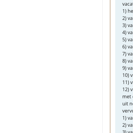
vaca
1) h
2) v
3) va
4) v
5) v
6) v
7) v
8) v
9) v
10) 
11) 
12) 
met 
uit 
vervu
1) v
2) v
3) v