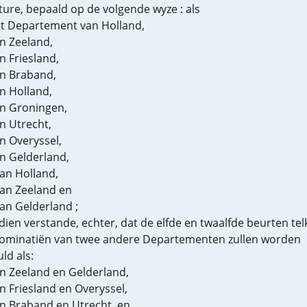
ture, bepaald op de volgende wyze : als
et Departement van Holland,
an Zeeland,
n Friesland,
an Braband,
an Holland,
an Groningen,
an Utrecht,
an Overyssel,
an Gelderland,
van Holland,
van Zeeland en
van Gelderland ;
dien verstande, echter, dat de elfde en twaalfde beurten te
nominatiën van twee andere Departementen zullen worden
ld als:
an Zeeland en Gelderland,
an Friesland en Overyssel,
an Braband en Utrecht, en