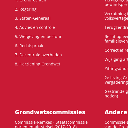
bewindspers
2. Regering
Verruiming t
3. Staten-Generaal
volksverteg
4. Advies en controle
Terugzendre
5. Wetgeving en bestuur
Recht op ee
familieleven
6. Rechtspraak
Correctief 
7. Decentrale overheden
Wijziging ar
8. Herziening Grondwet
Zittingsduu
2e lezing G
Vergadering
Gestrande g
heden)
Grondwets­commissies
Andere
Commissie-Remkes - Staatscommissie
Commissie-E
parlementair stelsel (2017-2018)
van de Gron