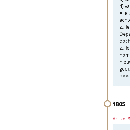
4) v
Alle
acht
zull
Depa
doch
zull
nomi
nieu
gedu
moet
1805
Artikel 