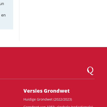
Hun
, en
Logo Montesqu
Versies Grondwet
Huidige Grondwet (2022/2023)
Grondwet van 1983: algehele (redactionele)