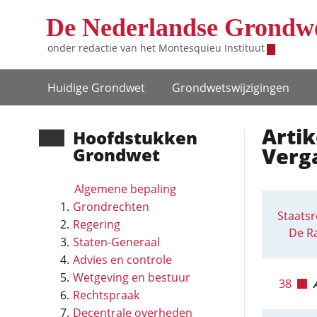
Overslaan en naar de inhoud gaan
De Nederlandse Grondw
onder redactie van het
Montesquieu Instituut
Hoofdnavigatie
Huidige Grondwet
Grondwets­wijzigingen
Artik
Hoofd­stukken
Verg
Grondwet
Algemene bepaling
Grondrechten
Staatsr
Regering
De R
Staten-Generaal
Advies en controle
Wetgeving en bestuur
38
Rechtspraak
Decentrale overheden