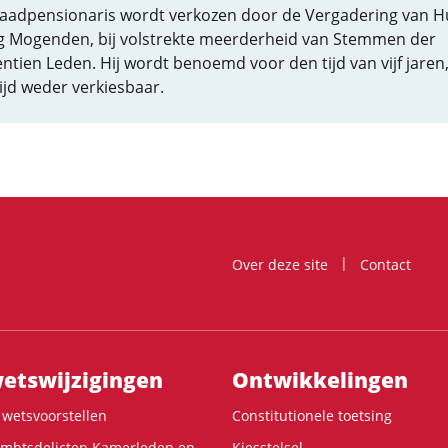
aadpensionaris wordt verkozen door de Vergadering van 
 Mogenden, bij volstrekte meerderheid van Stemmen der
ntien Leden. Hij wordt benoemd voor den tijd van vijf jaren
tijd weder verkiesbaar.
Over deze site
Contact
ts­wijzigingen
Ontwikke­lingen
wetsvoorstellen
Constitutionele toetsing
ambtsdelicten Kamerleden en
Kiesstelsel