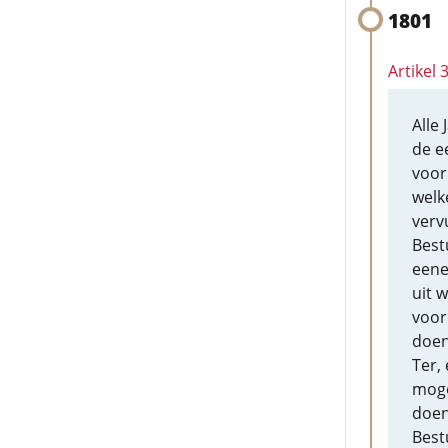
1801
Artikel 
Alle
de e
voor
welk
verv
Best
eene
uit w
voor
doen
Ter,
moge
doen
Best