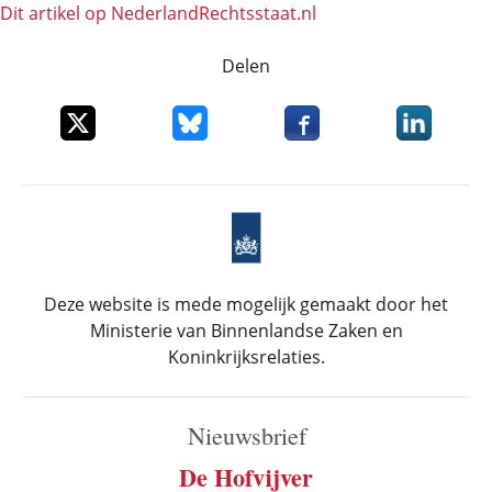
Dit artikel op NederlandRechts­staat.nl
Delen
Deel dit item op X
Deel dit item op Bluesky
Deel dit item op Faceboo
Deel dit it
Deze website is mede mogelijk gemaakt door het
Ministerie van Binnenlandse Zaken en
Koninkrijksrelaties.
Nieuwsbrief
De Hofvijver