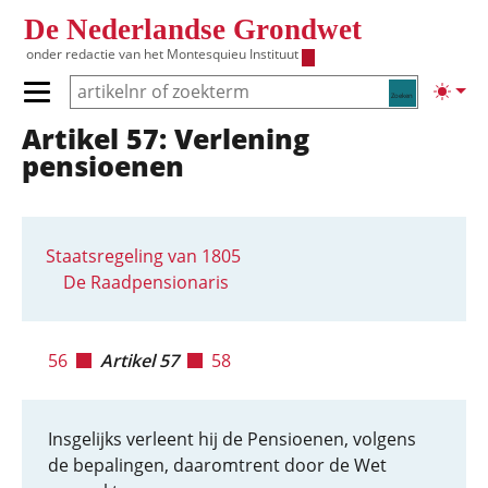
Overslaan en naar de inhoud gaan
De Nederlandse Grondwet
onder redactie van het
Montesquieu Instituut
Zoeken
Lichte
Primair menu tonen/verbergen
Artikel 57: Verlening
Hoofdnavigatie
pensioenen
Staatsregeling van 1805
De Raadpensionaris
56
Artikel 57
58
Insgelijks verleent hij de Pensioenen, volgens
de bepalingen, daaromtrent door de Wet