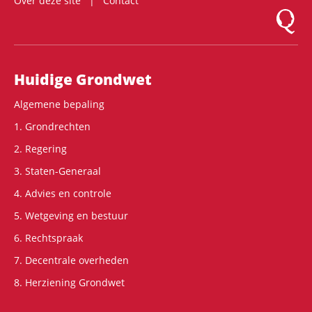
Over deze site
Contact
Logo Mon
Hoofdnavigatie
Huidige Grondwet
Algemene bepaling
1. Grondrechten
2. Regering
3. Staten-Generaal
4. Advies en controle
5. Wetgeving en bestuur
6. Rechtspraak
7. Decentrale overheden
8. Herziening Grondwet