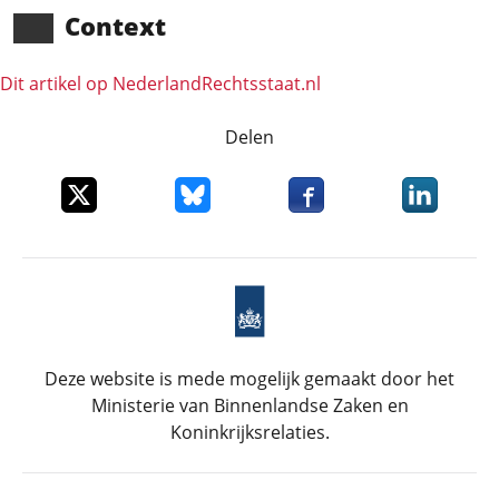
Context
Dit artikel op NederlandRechts­staat.nl
Delen
Deel dit item op X
Deel dit item op Bluesky
Deel dit item op Faceboo
Deel dit it
Deze website is mede mogelijk gemaakt door het
Ministerie van Binnenlandse Zaken en
Koninkrijksrelaties.