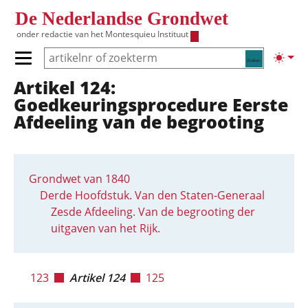
Overslaan en naar de inhoud gaan
De Nederlandse Grondwet
onder redactie van het
Montesquieu Instituut
Zoeken
Lichte
Primair menu tonen/verbergen
Artikel 124:
Hoofdnavigatie
Goedkeuringsprocedure Eerste
Afdeeling van de begrooting
Grondwet van 1840
Derde Hoofdstuk. Van den Staten-Generaal
Zesde Afdeeling. Van de begrooting der
uitgaven van het Rijk.
123
Artikel 124
125