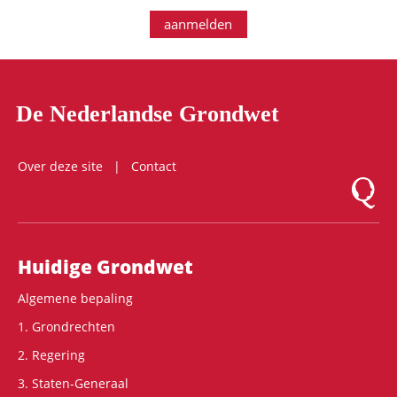
aanmelden
De Nederlandse Grondwet
Over deze site
Contact
Logo Mon
Hoofdnavigatie
Huidige Grondwet
Algemene bepaling
1. Grondrechten
2. Regering
3. Staten-Generaal