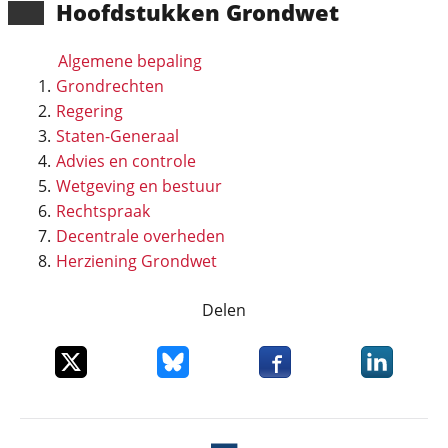
Hoofd­stukken Grondwet
Algemene bepaling
Grondrechten
Regering
Staten-Generaal
Advies en controle
Wetgeving en bestuur
Rechtspraak
Decentrale overheden
Herziening Grondwet
Delen
Deel dit item op X
Deel dit item op Bluesky
Deel dit item op Faceboo
Deel dit it