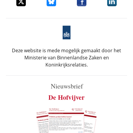
Deel dit item op X
Deel dit item op Bluesky
Deel dit item op Faceboo
Deel dit it
Deze website is mede mogelijk gemaakt door het
Ministerie van Binnenlandse Zaken en
Koninkrijksrelaties.
Nieuwsbrief
De Hofvijver