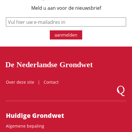
Meld u aan voor de nieuwsbrief
e-mail
aanmelden
De Nederlandse Grondwet
Over deze site
Contact
Logo Mon
Hoofdnavigatie
Huidige Grondwet
Algemene bepaling