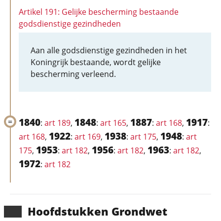
Artikel 191: Gelijke bescherming bestaande
godsdienstige gezindheden
Aan alle godsdienstige gezindheden in het
Koningrijk bestaande, wordt gelijke
bescherming verleend.
1840
1848
1887
1917
:
art 189
,
:
art 165
,
:
art 168
,
:
1922
1938
1948
art 168
,
:
art 169
,
:
art 175
,
:
art
1953
1956
1963
175
,
:
art 182
,
:
art 182
,
:
art 182
,
1972
:
art 182
Hoofd­stukken Grondwet