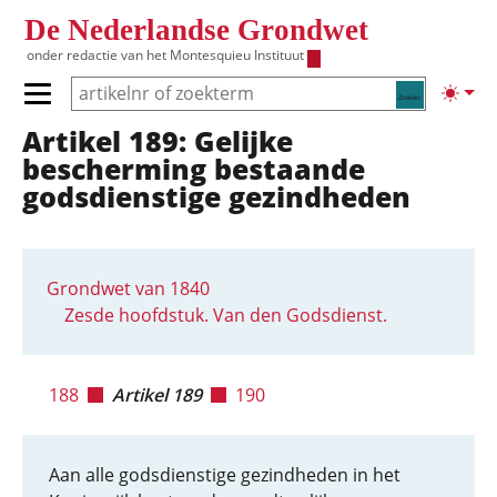
Overslaan en naar de inhoud gaan
De Nederlandse Grondwet
onder redactie van het
Montesquieu Instituut
Zoeken
Lichte
Primair menu tonen/verbergen
Artikel 189: Gelijke
Hoofdnavigatie
bescherming bestaande
godsdienstige gezindheden
Grondwet van 1840
Zesde hoofdstuk. Van den Godsdienst.
188
Artikel 189
190
Aan alle godsdienstige gezindheden in het