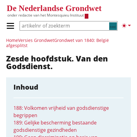
Overslaan en naar de inhoud gaan
De Nederlandse Grondwet
onder redactie van het
Montesquieu Instituut
Zoeken
Lichte
Primair menu tonen/verbergen
Hoofdnavigatie
Home
Versies Grondwet
Grondwet van 1840: België
afgesplitst
Zesde hoofdstuk. Van den
Godsdienst.
Inhoud
188: Volkomen vrijheid van godsdienstige
begrippen
189: Gelijke bescherming bestaande
godsdienstige gezindheden