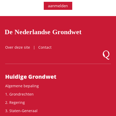
aanmelden
De Nederlandse Grondwet
Over deze site
Contact
Logo Mon
Hoofdnavigatie
Huidige Grondwet
Algemene bepaling
1. Grondrechten
2. Regering
3. Staten-Generaal