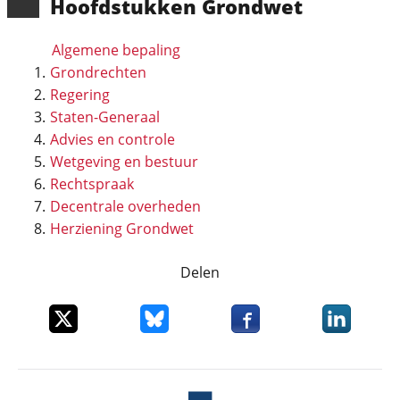
Hoofd­stukken Grondwet
Algemene bepaling
Grondrechten
Regering
Staten-Generaal
Advies en controle
Wetgeving en bestuur
Rechtspraak
Decentrale overheden
Herziening Grondwet
Delen
Deel dit item op X
Deel dit item op Bluesky
Deel dit item op Faceboo
Deel dit it