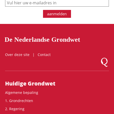
e-mail
aanmelden
De Nederlandse Grondwet
Over deze site
Contact
Logo Mon
Hoofdnavigatie
Huidige Grondwet
Algemene bepaling
1. Grondrechten
2. Regering