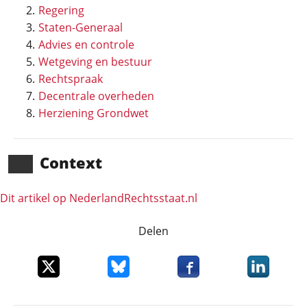
Regering
Staten-Generaal
Advies en controle
Wetgeving en bestuur
Rechtspraak
Decentrale overheden
Herziening Grondwet
Context
Dit artikel op NederlandRechts­staat.nl
Delen
Deel dit item op X
Deel dit item op Bluesky
Deel dit item op Faceboo
Deel dit it