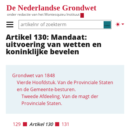
Overslaan en naar de inhoud gaan
De Nederlandse Grondwet
onder redactie van het
Montesquieu Instituut
Zoeken
Lichte
Primair menu tonen/verbergen
Artikel 130: Mandaat:
Hoofdnavigatie
uitvoering van wetten en
koninklijke bevelen
Grondwet van 1848
Vierde Hoofdstuk. Van de Provinciale Staten
en de Gemeente-besturen.
Tweede Afdeeling. Van de magt der
Provinciale Staten.
129
Artikel 130
131