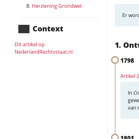
Herziening Grondwet
Er word
Context
Ont
Dit artikel op
NederlandRechts­staat.nl
1798
Artikel
In
Cr
gewe
van n
1801