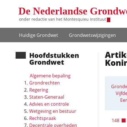
Overslaan en naar de inhoud gaan
De Nederlandse Grondw
onder redactie van het
Montesquieu Instituut
Hoofdnavigatie
Huidige Grondwet
Grondwets­wijzigingen
Artik
Hoofd­stukken
Koni
Grondwet
Algemene bepaling
Grondrechten
Grondw
Regering
Vijfd
Staten-Generaal
Eer
Advies en controle
Wetgeving en bestuur
Rechtspraak
148
Decentrale overheden