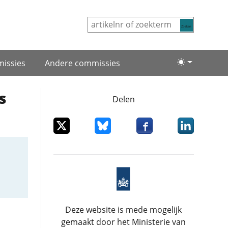
Zoeken
issies
Andere commissies
Lichte/donke
s
Delen
Deel dit item op X
Deel dit item op Bluesky
Deel dit item op Facebo
Deel dit item
Deze website is mede mogelijk
gemaakt door het Ministerie van