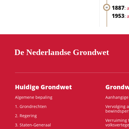
1887
:
a
1953
:
a
De Nederlandse Grondwet
Hoofdnavigatie
Huidige Grondwet
Grondwe
Algemene bepaling
Aanhangige 
1. Grondrechten
Vervolging 
bewindspers
2. Regering
Verruiming t
3. Staten-Generaal
volksverteg