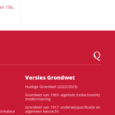
art 156
,
Logo Montesqu
Versies Grondwet
Huidige Grondwet (2022/2023)
Grondwet van 1983: algehele (redactionele)
modernisering
Grondwet van 1917: onderwijspacificatie en
formateur
algemeen kiesrecht