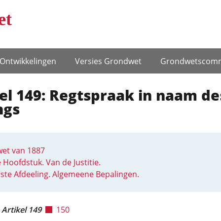
et
Ontwikke­lingen
Versies Grondwet
Grondwets­comm
el 149: Regtspraak in naam de
ngs
et van 1887
e Hoofdstuk. Van de Justitie.
ste Afdeeling. Algemeene Bepalingen.
Artikel 149
150