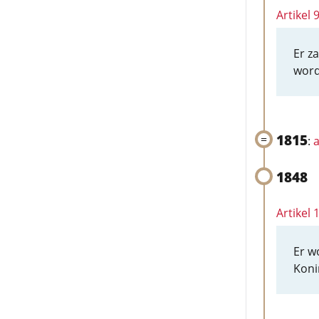
Artikel
Er z
word
1815
:
a
1848
Artikel
Er w
Koni