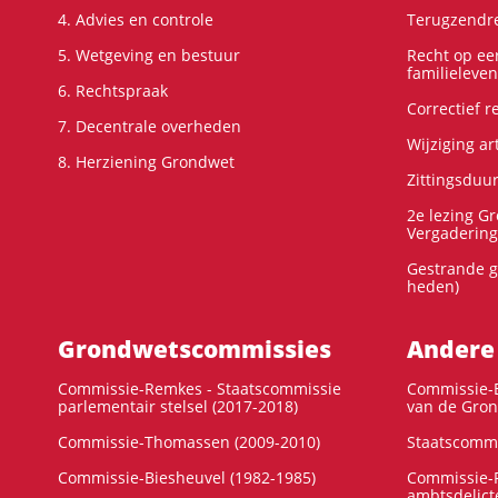
4. Advies en controle
Terugzendre
5. Wetgeving en bestuur
Recht op ee
familieleven
6. Rechtspraak
Correctief 
7. Decentrale overheden
Wijziging ar
8. Herziening Grondwet
Zittingsduu
2e lezing G
Vergadering
Gestrande g
heden)
Grondwets­commissies
Andere
Commissie-Remkes - Staatscommissie
Commissie-E
parlementair stelsel (2017-2018)
van de Gron
Commissie-Thomassen (2009-2010)
Staatscommi
Commissie-Biesheuvel (1982-1985)
Commissie-F
ambtsdelict