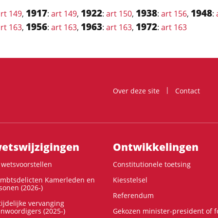
1917
1922
1938
1948
rt 149
,
:
art 149
,
:
art 150
,
:
art 156
,
:
1956
1963
1972
rt 163
,
:
art 163
,
:
art 163
,
:
art 163
Over deze site
Contact
ts­wijzigingen
Ontwikke­lingen
wetsvoorstellen
Constitutionele toetsing
ambtsdelicten Kamerleden en
Kiesstelsel
onen (2026-)
Referendum
ijdelijke vervanging
enwoordigers (2025-)
Gekozen minister-president of 