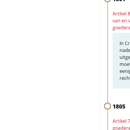
Artikel 
van en 
goeder
In C
nade
uitg
moet
eeni
rech
1805
Artikel
goedere