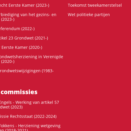
cht Eerste Kamer (2023-)
Toekomst tweekamerstelsel
rbiediging van het gezins- en
Wet politieke partijen
 (2023-)
referendum (2022-)
tikel 23 Grondwet (2021-)
r Eerste Kamer (2020-)
rondwetsherziening in Verenigde
 (2020-)
rondwetswijzigingen (1983-
 commissies
ngels - Werking van artikel 57
dwet (2023)
ssie Rechtsstaat (2022-2024)
okkens - Herziening wetgeving
en (2018-2021)