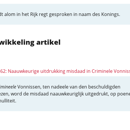
t alom in het Rijk regt gesproken in naam des Konings.
wikkeling artikel
 262: Naauwkeurige uitdrukking misdaad in Criminele Vonnis
imineele
Vonnissen, ten nadeele van den beschuldigden
zen, word de misdaad naauwkeuriglijk uitgedrukt, op poen
ulliteit.