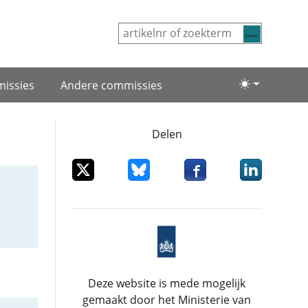
Zoeken
issies
Andere commissies
Lichte/donke
Delen
Deel dit item op X
Deel dit item op Bluesky
Deel dit item op Facebo
Deel dit item
Deze website is mede mogelijk
gemaakt door het Ministerie van