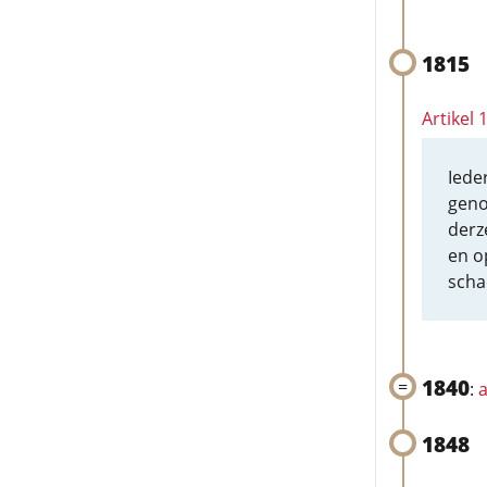
1815
Artikel 
Iede
geno
derz
en o
scha
1840
:
a
1848