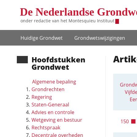
Overslaan en naar de inhoud gaan
De Nederlandse Grondw
onder redactie van het
Montesquieu Instituut
Hoofdnavigatie
Huidige Grondwet
Grondwets­wijzigingen
Artik
Hoofd­stukken
Grondwet
Algemene bepaling
Grondw
Grondrechten
Vijfd
Regering
Eer
Staten-Generaal
Advies en controle
Wetgeving en bestuur
150
Rechtspraak
Decentrale overheden