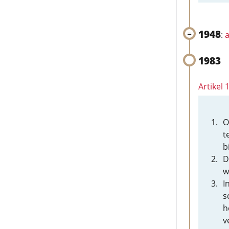
1948
:
a
1983
Artikel 
O
t
b
D
w
I
s
h
v