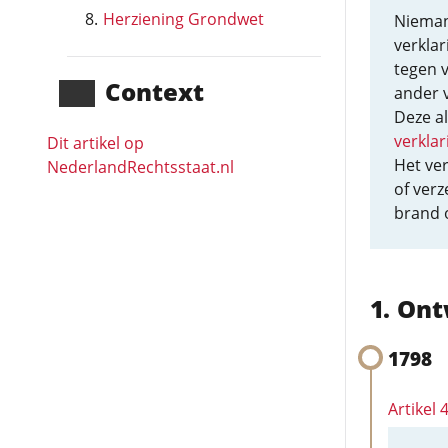
Herziening Grondwet
Nieman
verklar
tegen v
Context
ander 
Deze a
verklar
Dit artikel op
Het ver
NederlandRechts­staat.nl
of verz
brand 
Ont
1798
Artikel