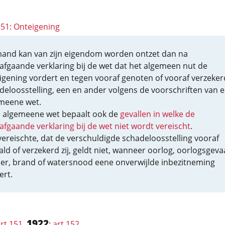
151: Onteigening
and kan van zijn eigendom worden ontzet dan na
afgaande verklaring bij de wet dat het algemeen nut de
igening vordert en tegen vooraf genoten of vooraf verzeker
deloosstelling, een en ander volgens de voorschriften van 
meene wet.
 algemeene wet bepaalt ook de
gevallen in welke de
afgaande verklaring bij de wet niet wordt vereischt
.
vereischte, dat de verschuldigde schadeloosstelling vooraf
ald of verzekerd zij, geldt niet, wanneer oorlog, oorlogsgeva
er, brand of watersnood eene onverwijlde inbezitneming
ert.
1922
rt 151
,
:
art 152