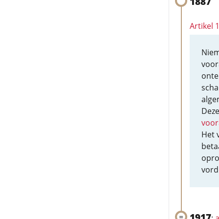
1887
Artikel 
Niem
voor
onte
scha
alge
Deze
voor
Het 
beta
opro
vord
1917
:
a