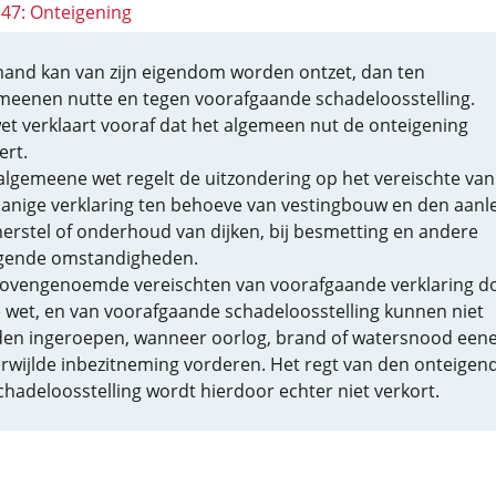
147: Onteigening
and kan van zijn eigendom worden ontzet, dan ten
meenen nutte en tegen voorafgaande schadeloosstelling.
et verklaart vooraf dat het algemeen nut de onteigening
ert.
algemeene wet regelt de uitzondering op het vereischte van
anige verklaring ten behoeve van vestingbouw en den aanle
herstel of onderhoud van dijken, bij besmetting en andere
gende omstandigheden.
ovengenoemde vereischten van voorafgaande verklaring d
 wet, en van voorafgaande schadeloosstelling kunnen niet
en ingeroepen, wanneer oorlog, brand of watersnood een
rwijlde inbezitneming vorderen. Het regt van den onteigen
chadeloosstelling wordt hierdoor echter niet verkort.