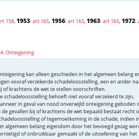
1953
1956
1963
1972
rt 158
,
:
art 165
,
:
art 165
,
:
art 165
,
:
14: Onteigening
nteigening kan alleen geschieden in het algemeen belang e
egen vooraf verzekerde schadeloosstelling, een en ander na
ij of krachtens de wet te stellen voorschriften.
e schadeloosstelling behoeft niet vooraf verzekerd te zijn,
anneer in geval van nood onverwijld onteigening geboden i
n de gevallen bij of krachtens de wet bepaald bestaat recht 
chadeloosstelling of tegemoetkoming in de schade, indien i
et algemeen belang eigendom door het bevoegd gezag wor
ernietigd of onbruikbaar gemaakt of de uitoefening van het