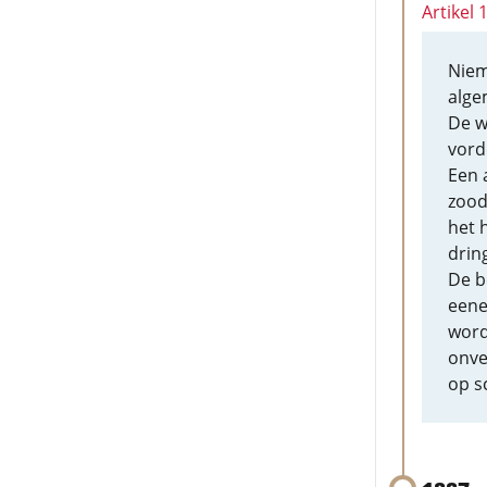
Artikel 
Niem
alge
De w
vord
Een 
zood
het 
drin
De b
eene
word
onve
op s