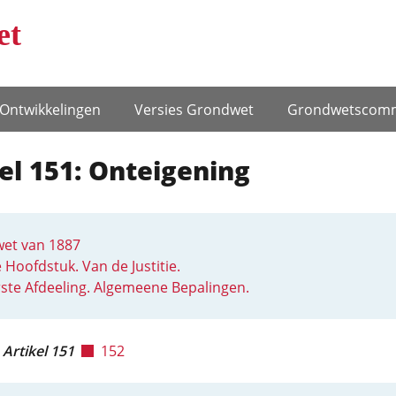
et
Ontwikke­lingen
Versies Grondwet
Grondwets­comm
el 151: Onteigening
et van 1887
e Hoofdstuk. Van de Justitie.
ste Afdeeling. Algemeene Bepalingen.
Artikel 151
152