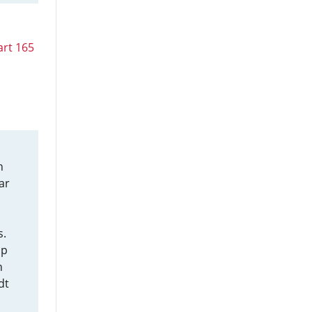
art 165
n
ar
s.
op
n
dt