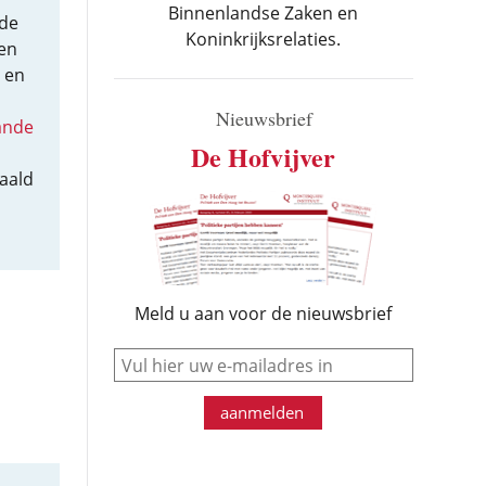
Binnenlandse Zaken en
nde
Koninkrijksrelaties.
 en
 en
Nieuwsbrief
ande
De Hofvijver
taald
Meld u aan voor de nieuwsbrief
e-mail
aanmelden