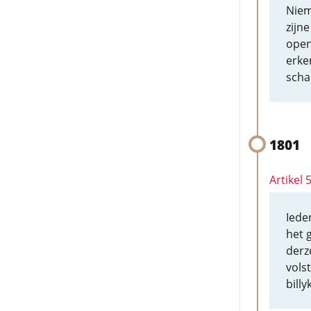
Niem
zijn
open
erken
scha
1801
Artikel
Iede
het 
derz
vols
bill