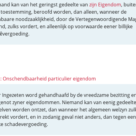
and kan van het geringst gedeelte van
zijn Eigendom
, buit
e toestemming, beroofd worden, dan alleen, wanneer de
baare noodzaaklijkheid, door de Vertegenwoordigende Ma
d, zulks vordert, en alleenlijk op voorwaarde eener billijke
êvergoeding.
 5: Onschendbaarheid particulier eigendom
r Ingezeten word gehandhaafd by de vreedzame bezitting e
genot zyner eigendommen. Niemand kan van eenig gedeelt
elven worden ontzet, dan wanneer het algemeen welzyn zul
trekt vordert, en in zodanig geval niet anders, dan tegen ee
yke schadevergoeding.