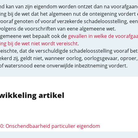
d kan van zijn eigendom worden ontzet dan na voorafgaa
ing bij de wet dat het algemeen nut de onteigening vordert
ooraf genoten of vooraf verzekerde schadeloosstelling, een
volgens de voorschriften van eene algemeene wet.
lgemeene wet bepaalt ook de
gevallen in welke de voorafga
ing bij de wet niet wordt vereischt
.
eischte, dat de verschuldigde schadeloosstelling vooraf be
ekerd zij, geldt niet, wanneer oorlog, oorlogsgevaar, oproer,
of watersnood eene onverwijlde inbezitneming vordert.
wikkeling artikel
 40: Onschendbaarheid particulier eigendom