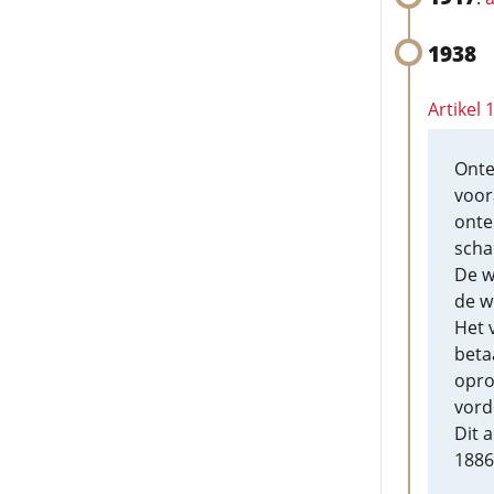
1938
Artikel 
Onte
voor
onte
scha
De w
de w
Het 
beta
opro
vord
Dit a
1886