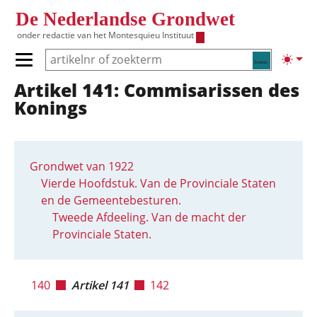
Overslaan en naar de inhoud gaan
De Nederlandse Grondwet
onder redactie van het
Montesquieu Instituut
Zoeken
Lichte
Primair menu tonen/verbergen
Artikel 141: Commisarissen des
Hoofdnavigatie
Konings
Grondwet van 1922
Vierde Hoofdstuk. Van de Provinciale Staten
en de Gemeentebesturen.
Tweede Afdeeling. Van de macht der
Provinciale Staten.
140
Artikel 141
142