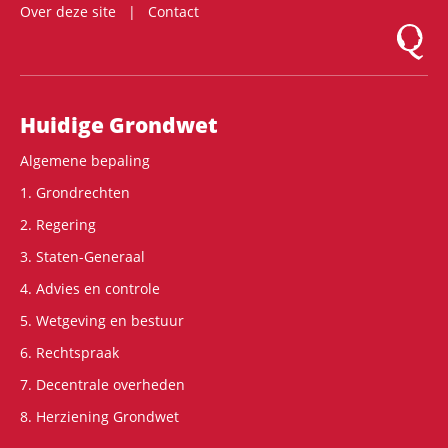
Over deze site
Contact
Logo Mon
Hoofdnavigatie
Huidige Grondwet
Algemene bepaling
1. Grondrechten
2. Regering
3. Staten-Generaal
4. Advies en controle
5. Wetgeving en bestuur
6. Rechtspraak
7. Decentrale overheden
8. Herziening Grondwet