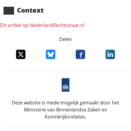
Context
Dit artikel op NederlandRechts­staat.nl
Delen
Deel dit item op X
Deel dit item op Bluesky
Deel dit item op Faceboo
Deel dit it
Deze website is mede mogelijk gemaakt door het
Ministerie van Binnenlandse Zaken en
Koninkrijksrelaties.