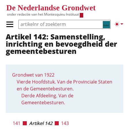
Overslaan en naar de inhoud gaan
De Nederlandse Grondwet
onder redactie van het
Montesquieu Instituut
Zoeken
Lichte
Primair menu tonen/verbergen
Artikel 142: Samenstelling,
Hoofdnavigatie
inrichting en bevoegdheid der
gemeentebesturen
Grondwet van 1922
Vierde Hoofdstuk. Van de Provinciale Staten
en de Gemeentebesturen.
Derde Afdeeling. Van de
Gemeentebesturen.
141
Artikel 142
143