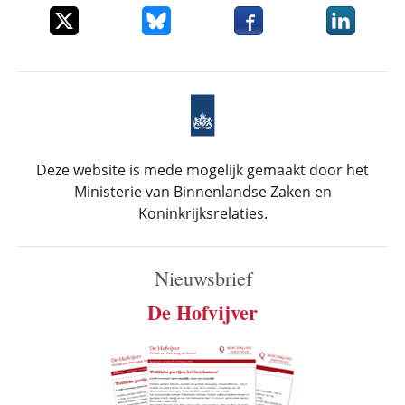
Deel dit item op X
Deel dit item op Bluesky
Deel dit item op Faceboo
Deel dit it
Deze website is mede mogelijk gemaakt door het
Ministerie van Binnenlandse Zaken en
Koninkrijksrelaties.
Nieuwsbrief
De Hofvijver