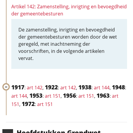
Artikel 142: Zamenstelling, inrigting en bevoegdheid
der gemeentebesturen
De zamenstelling, inrigting en bevoegdheid
der gemeentebesturen worden door de wet
geregeld, met inachtneming der
voorschriften, in de volgende artikelen
vervat.
1917
1922
1938
1948
:
art 142
,
:
art 142
,
:
art 144
,
:
1953
1956
1963
art 144
,
:
art 151
,
:
art 151
,
:
art
1972
151
,
:
art 151
Hoofd­stukken Grondwet