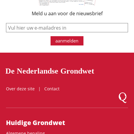
Meld u aan voor de nieuwsbrief
e-mail
aanmelden
De Nederlandse Grondwet
Over deze site
Contact
Logo Mon
Hoofdnavigatie
Huidige Grondwet
Algemene bepaling