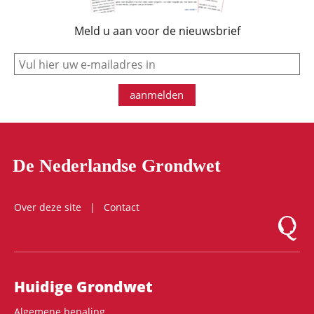
Meld u aan voor de nieuwsbrief
e-mail
aanmelden
De Nederlandse Grondwet
Over deze site
Contact
Logo Mon
Hoofdnavigatie
Huidige Grondwet
Algemene bepaling