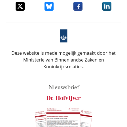
Deel dit item op X
Deel dit item op Bluesky
Deel dit item op Faceboo
Deel dit it
Deze website is mede mogelijk gemaakt door het
Ministerie van Binnenlandse Zaken en
Koninkrijksrelaties.
Nieuwsbrief
De Hofvijver