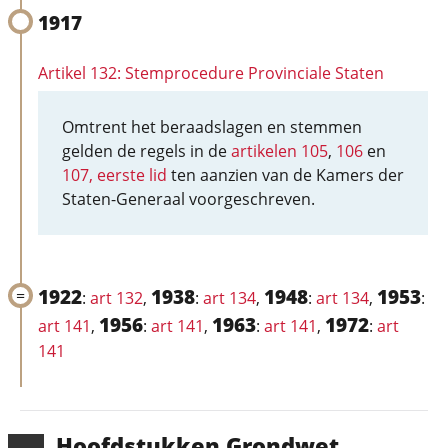
1917
Artikel 132: Stemprocedure Provinciale Staten
Omtrent het beraadslagen en stemmen
gelden de regels in de
artikelen 105
,
106
en
107, eerste lid
ten aanzien van de Kamers der
Staten-Generaal voorgeschreven.
1922
1938
1948
1953
:
art 132
,
:
art 134
,
:
art 134
,
:
1956
1963
1972
art 141
,
:
art 141
,
:
art 141
,
:
art
141
Hoofd­stukken Grondwet