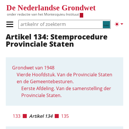
Overslaan en naar de inhoud gaan
De Nederlandse Grondwet
onder redactie van het
Montesquieu Instituut
Zoeken
Lichte
Primair menu tonen/verbergen
Artikel 134: Stemprocedure
Hoofdnavigatie
Provinciale Staten
Grondwet van 1948
Vierde Hoofdstuk. Van de Provinciale Staten
en de Gemeentebesturen.
Eerste Afdeling. Van de samenstelling der
Provinciale Staten.
133
Artikel 134
135