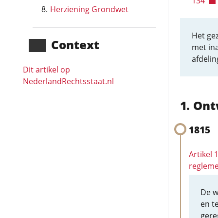
134
Herziening Grondwet
Het ge
Context
met ina
afdelin
Dit artikel op
NederlandRechts­staat.nl
Ont
1815
Artikel 
reglem
De w
en t
gere