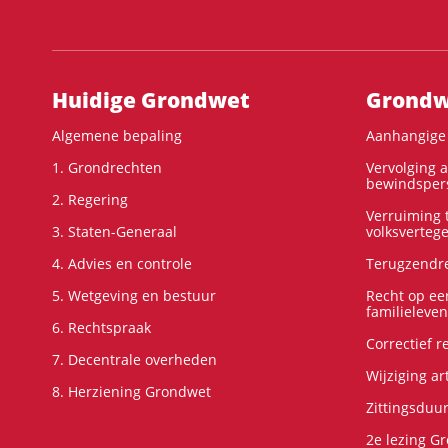
Hoofdnavigatie
Huidige Grondwet
Grondwe
Algemene bepaling
Aanhangige 
1. Grondrechten
Vervolging 
bewindspers
2. Regering
Verruiming t
3. Staten-Generaal
volksverteg
4. Advies en controle
Terugzendre
5. Wetgeving en bestuur
Recht op ee
familieleven
6. Rechtspraak
Correctief 
7. Decentrale overheden
Wijziging ar
8. Herziening Grondwet
Zittingsduu
2e lezing G