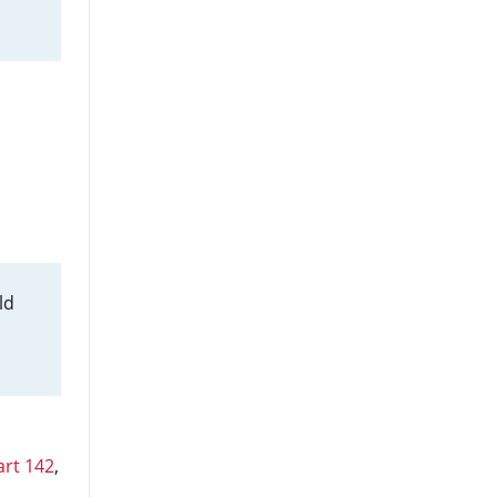
ld
art 142
,