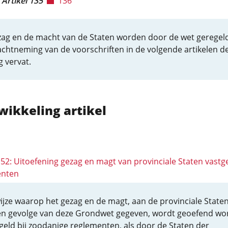
Artikel 135
136
zag en de macht van de Staten worden door de wet geregel
chtneming van de voorschriften in de volgende artikelen d
g vervat.
wikkeling artikel
152: Uitoefening gezag en magt van provinciale Staten vastg
enten
ijze waarop het gezag en de magt, aan de provinciale Staten
en gevolge van deze Grondwet gegeven, wordt geoefend wo
geld bij zoodanige reglementen, als door de Staten der