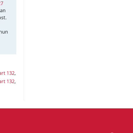
27
van
st.
 hun
art 132
,
art 132
,