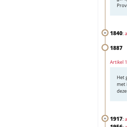
Prov
1840
:
a
1887
Artikel
Het 
met 
deze
1917
:
a
1956