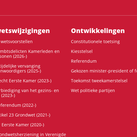
ts­wijzigingen
Ontwikke­lingen
wetsvoorstellen
Constitutionele toetsing
ambtsdelicten Kamerleden en
Kiesstelsel
onen (2026-)
Referendum
ijdelijke vervanging
enwoordigers (2025-)
Gekozen minister-president of 
cht Eerste Kamer (2023-)
Toekomst tweekamerstelsel
rbiediging van het gezins- en
Wet politieke partijen
 (2023-)
referendum (2022-)
tikel 23 Grondwet (2021-)
r Eerste Kamer (2020-)
rondwetsherziening in Verenigde