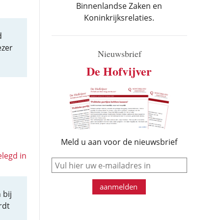
Binnenlandse Zaken en
Koninkrijksrelaties.
d
ezer
Nieuwsbrief
De Hofvijver
Meld u aan voor de nieuwsbrief
elegd in
e-mail
aanmelden
 bij
rdt