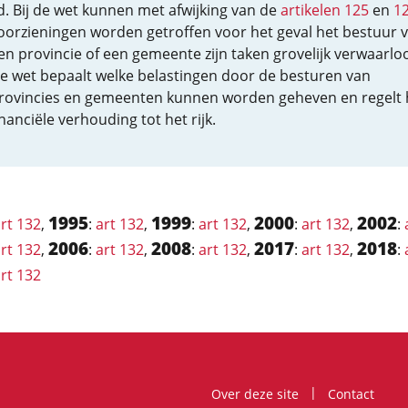
id. Bij de wet kunnen met afwijking van de
artikelen 125
en
1
oorzieningen worden getroffen voor het geval het bestuur 
en provincie of een gemeente zijn taken grovelijk verwaarloo
e wet bepaalt welke belastingen door de besturen van
rovincies en gemeenten kunnen worden geheven en regelt
inanciële verhouding tot het rijk.
1995
1999
2000
2002
rt 132
,
:
art 132
,
:
art 132
,
:
art 132
,
:
2006
2008
2017
2018
rt 132
,
:
art 132
,
:
art 132
,
:
art 132
,
:
rt 132
Over deze site
Contact