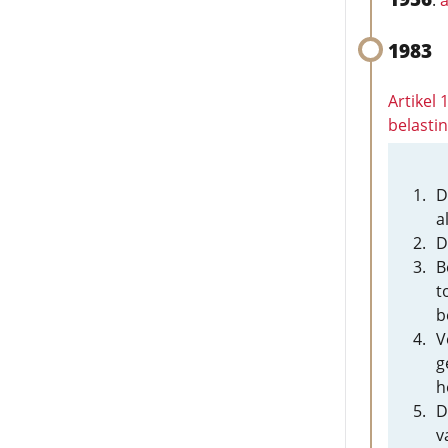
:
a
1983
Artikel 
belasti
D
a
D
B
t
b
V
g
h
D
v