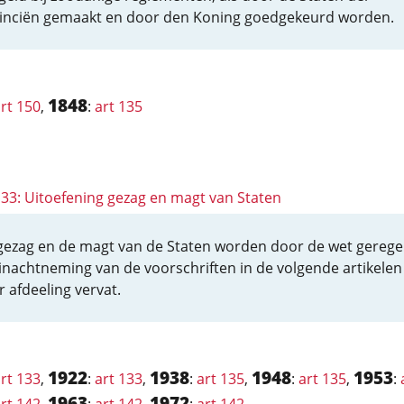
inciën gemaakt en door den Koning goedgekeurd worden.
1848
rt 150
,
:
art 135
 133: Uitoefening gezag en magt van Staten
gezag en de magt van de Staten worden door de wet gerege
inachtneming van de voorschriften in de volgende artikelen
r afdeeling vervat.
1922
1938
1948
1953
rt 133
,
:
art 133
,
:
art 135
,
:
art 135
,
:
1963
1972