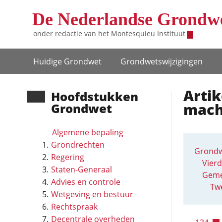
Overslaan en naar de inhoud gaan
De Nederlandse Grondw
onder redactie van het
Montesquieu Instituut
Hoofdnavigatie
Huidige Grondwet
Grondwets­wijzigingen
Artik
Hoofd­stukken
mach
Grondwet
Algemene bepaling
Grondrechten
Grondw
Regering
Vierd
Staten-Generaal
Geme
Advies en controle
Twe
Wetgeving en bestuur
Rechtspraak
Decentrale overheden