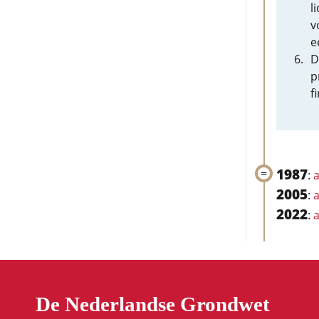
l
v
e
D
p
f
1987
:
a
2005
:
a
2022
:
a
De Nederlandse Grondwet