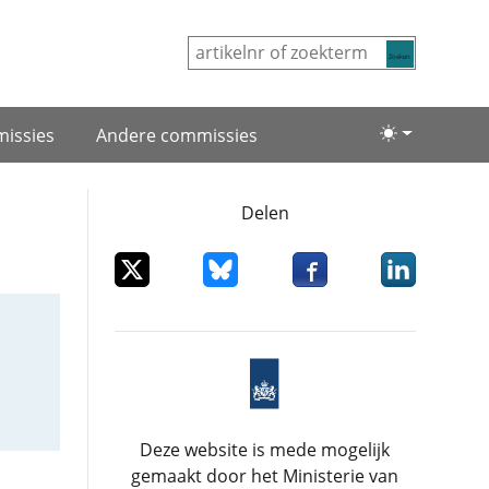
Zoeken
issies
Andere commissies
Lichte/donke
Delen
Deel dit item op X
Deel dit item op Bluesky
Deel dit item op Facebo
Deel dit item
Deze website is mede mogelijk
gemaakt door het Ministerie van