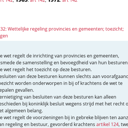
rt 142
,
:
art 142
,
:
art 142
132: Wettelijke regeling provincies en gemeenten; toezicht;
ngen
e wet regelt de inrichting van provincies en gemeenten,
lsmede de samenstelling en bevoegdheid van hun besturen
e wet regelt het toezicht op deze besturen.
esluiten van deze besturen kunnen slechts aan voorafgaan
oezicht worden onderworpen in bij of krachtens de wet te
epalen gevallen.
ernietiging van besluiten van deze besturen kan alleen
eschieden bij koninklijk besluit wegens strijd met het recht o
et algemeen belang.
e wet regelt de voorzieningen bij in gebreke blijven ten aan
an regeling en bestuur, gevorderd krachtens
artikel 124
, tw