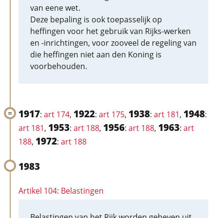
van eene wet.
Deze bepaling is ook toepasselijk op
heffingen voor het gebruik van Rijks-werken
en -inrichtingen, voor zooveel de regeling van
die heffingen niet aan den Koning is
voorbehouden.
1917
1922
1938
1948
:
art 174
,
:
art 175
,
:
art 181
,
:
1953
1956
1963
art 181
,
:
art 188
,
:
art 188
,
:
art
1972
188
,
:
art 188
1983
Artikel 104: Belastingen
Belastingen van het Rijk worden geheven uit