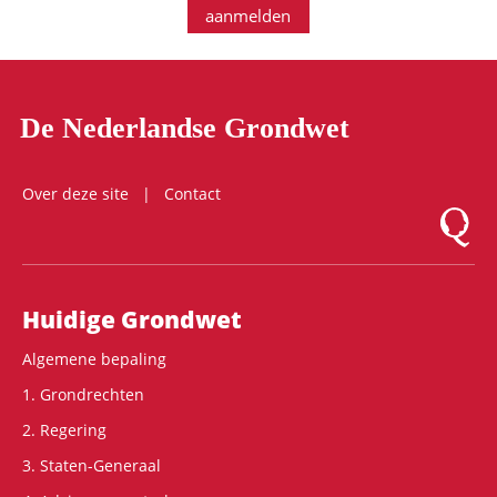
aanmelden
De Nederlandse Grondwet
Over deze site
Contact
Logo Mon
Hoofdnavigatie
Huidige Grondwet
Algemene bepaling
1. Grondrechten
2. Regering
3. Staten-Generaal