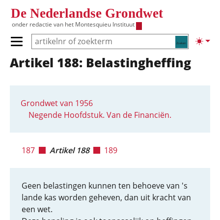
Overslaan en naar de inhoud gaan
De Nederlandse Grondwet
onder redactie van het
Montesquieu Instituut
Zoeken
Lichte
Primair menu tonen/verbergen
Artikel 188: Belastingheffing
Hoofdnavigatie
Grondwet van 1956
Negende Hoofdstuk. Van de Financiën.
187
Artikel 188
189
Geen belastingen kunnen ten behoeve van 's
lande kas worden geheven, dan uit kracht van
een wet.