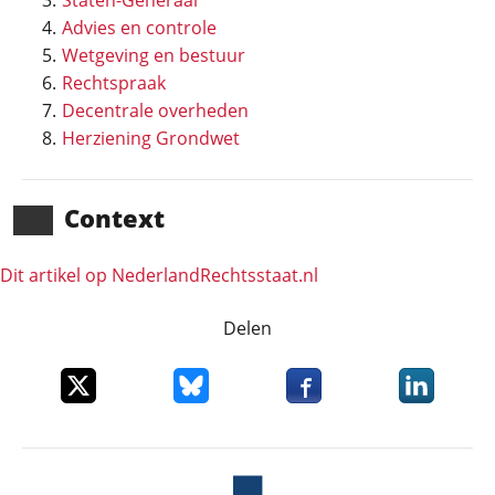
Staten-Generaal
Advies en controle
Wetgeving en bestuur
Rechtspraak
Decentrale overheden
Herziening Grondwet
Context
Dit artikel op NederlandRechts­staat.nl
Delen
Deel dit item op X
Deel dit item op Bluesky
Deel dit item op Faceboo
Deel dit it