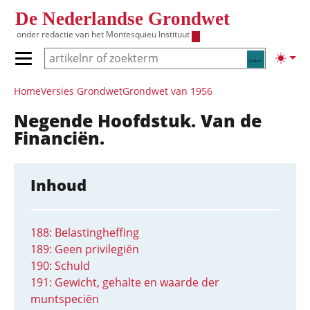
Overslaan en naar de inhoud gaan
De Nederlandse Grondwet
onder redactie van het
Montesquieu Instituut
Zoeken
Lichte
Primair menu tonen/verbergen
Hoofdnavigatie
Home
Versies Grondwet
Grondwet van 1956
Negende Hoofdstuk. Van de
Financiën.
Inhoud
188: Belastingheffing
189: Geen privilegiën
190: Schuld
191: Gewicht, gehalte en waarde der
muntspeciën