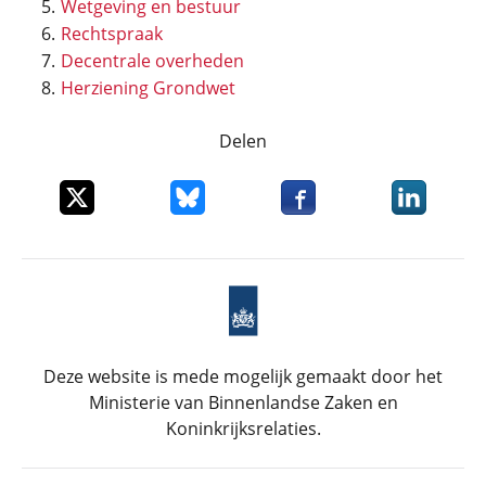
Wetgeving en bestuur
Rechtspraak
Decentrale overheden
Herziening Grondwet
Delen
Deel dit item op X
Deel dit item op Bluesky
Deel dit item op Faceboo
Deel dit it
Deze website is mede mogelijk gemaakt door het
Ministerie van Binnenlandse Zaken en
Koninkrijksrelaties.