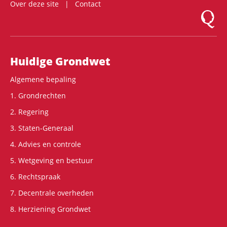
Over deze site
Contact
Logo Mon
Hoofdnavigatie
Huidige Grondwet
Algemene bepaling
1. Grondrechten
2. Regering
3. Staten-Generaal
4. Advies en controle
5. Wetgeving en bestuur
6. Rechtspraak
7. Decentrale overheden
8. Herziening Grondwet