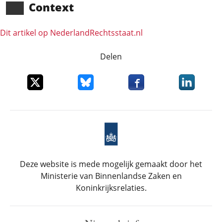
Context
Dit artikel op NederlandRechts­staat.nl
Delen
Deel dit item op X
Deel dit item op Bluesky
Deel dit item op Faceboo
Deel dit it
Deze website is mede mogelijk gemaakt door het
Ministerie van Binnenlandse Zaken en
Koninkrijksrelaties.