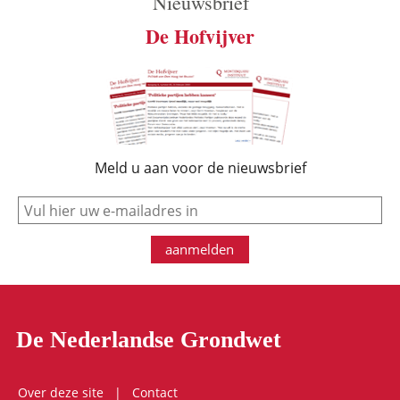
Nieuwsbrief
De Hofvijver
Meld u aan voor de nieuwsbrief
e-mail
aanmelden
De Nederlandse Grondwet
Over deze site
Contact