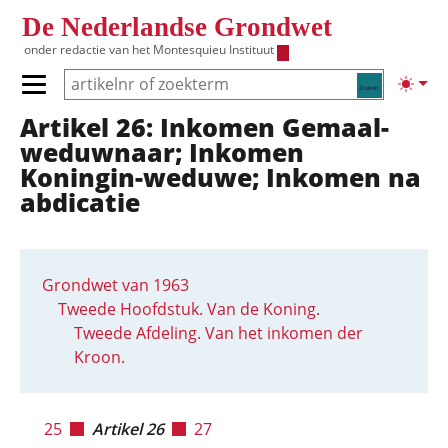
Overslaan en naar de inhoud gaan
De Nederlandse Grondwet
onder redactie van het
Montesquieu Instituut
Zoeken
Lichte
Primair menu tonen/verbergen
Artikel 26: Inkomen Gemaal-
Hoofdnavigatie
weduwnaar; Inkomen
Koningin-weduwe; Inkomen na
abdicatie
Grondwet van 1963
Tweede Hoofdstuk. Van de Koning.
Tweede Afdeling. Van het inkomen der
Kroon.
25
Artikel 26
27