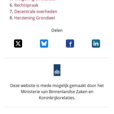
Rechtspraak
Decentrale overheden
Herziening Grondwet
Delen
Deel dit item op X
Deel dit item op Bluesky
Deel dit item op Faceboo
Deel dit it
Deze website is mede mogelijk gemaakt door het
Ministerie van Binnenlandse Zaken en
Koninkrijksrelaties.