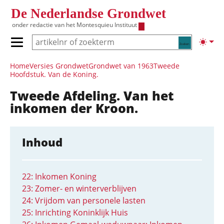
Overslaan en naar de inhoud gaan
De Nederlandse Grondwet
onder redactie van het
Montesquieu Instituut
Zoeken
Lichte
Primair menu tonen/verbergen
Hoofdnavigatie
Home
Versies Grondwet
Grondwet van 1963
Tweede
Hoofdstuk. Van de Koning.
Tweede Afdeling. Van het
inkomen der Kroon.
Inhoud
22: Inkomen Koning
23: Zomer- en winterverblijven
24: Vrijdom van personele lasten
25: Inrichting Koninklijk Huis