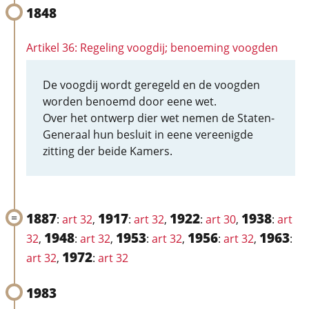
1848
Artikel 36: Regeling voogdij; benoeming voogden
De voogdij wordt geregeld en de voogden
worden benoemd door eene wet.
Over het ontwerp dier wet nemen de Staten-
Generaal hun besluit in eene vereenigde
zitting der beide Kamers.
1887
1917
1922
1938
:
art 32
,
:
art 32
,
:
art 30
,
:
art
1948
1953
1956
1963
32
,
:
art 32
,
:
art 32
,
:
art 32
,
:
1972
art 32
,
:
art 32
1983