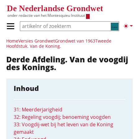
Overslaan en naar de inhoud gaan
De Nederlandse Grondwet
onder redactie van het
Montesquieu Instituut
Zoeken
Lichte
Primair menu tonen/verbergen
Hoofdnavigatie
Home
Versies Grondwet
Grondwet van 1963
Tweede
Hoofdstuk. Van de Koning.
Derde Afdeling. Van de voogdij
des Konings.
Inhoud
31: Meerderjarigheid
32: Regeling voogdij; benoeming voogden
33: Voogdij-wet bij het leven van de Koning
gemaakt