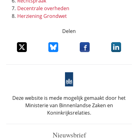
Rechtspraak
Decentrale overheden
Herziening Grondwet
Delen
Deel dit item op X
Deel dit item op Bluesky
Deel dit item op Faceboo
Deel dit it
Deze website is mede mogelijk gemaakt door het
Ministerie van Binnenlandse Zaken en
Koninkrijksrelaties.
Nieuwsbrief