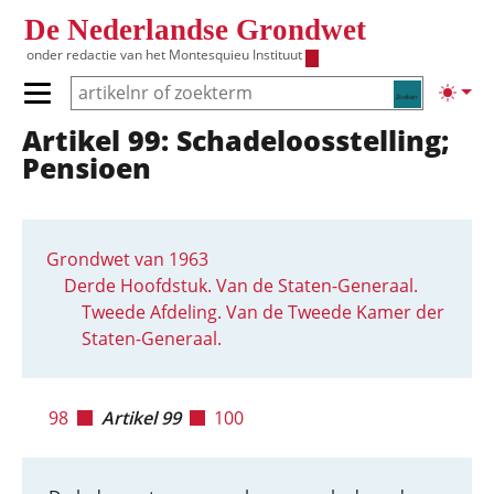
Overslaan en naar de inhoud gaan
De Nederlandse Grondwet
onder redactie van het
Montesquieu Instituut
Zoeken
Lichte
Primair menu tonen/verbergen
Artikel 99: Schadeloosstelling;
Hoofdnavigatie
Pensioen
Grondwet van 1963
Derde Hoofdstuk. Van de Staten-Generaal.
Tweede Afdeling. Van de Tweede Kamer der
Staten-Generaal.
98
Artikel 99
100