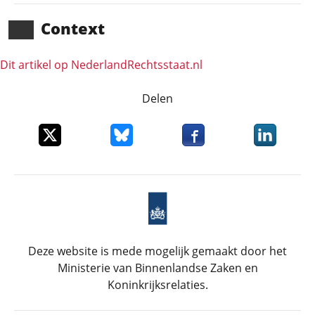
Context
Dit artikel op NederlandRechts­staat.nl
Delen
Deel dit item op X
Deel dit item op Bluesky
Deel dit item op Faceboo
Deel dit it
Deze website is mede mogelijk gemaakt door het
Ministerie van Binnenlandse Zaken en
Koninkrijksrelaties.