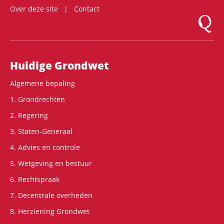
Over deze site
Contact
Logo Mon
Hoofdnavigatie
Huidige Grondwet
Algemene bepaling
1. Grondrechten
2. Regering
3. Staten-Generaal
4. Advies en controle
5. Wetgeving en bestuur
6. Rechtspraak
7. Decentrale overheden
8. Herziening Grondwet