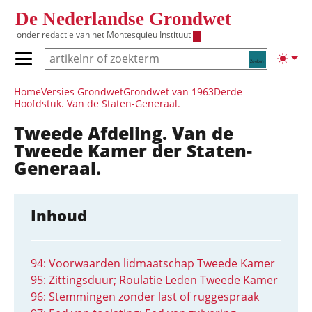
Overslaan en naar de inhoud gaan
De Nederlandse Grondwet
onder redactie van het
Montesquieu Instituut
Zoeken
Lichte
Primair menu tonen/verbergen
Hoofdnavigatie
Home
Versies Grondwet
Grondwet van 1963
Derde
Hoofdstuk. Van de Staten-Generaal.
Tweede Afdeling. Van de
Tweede Kamer der Staten-
Generaal.
Inhoud
94: Voorwaarden lidmaatschap Tweede Kamer
95: Zittingsduur; Roulatie Leden Tweede Kamer
96: Stemmingen zonder last of ruggespraak