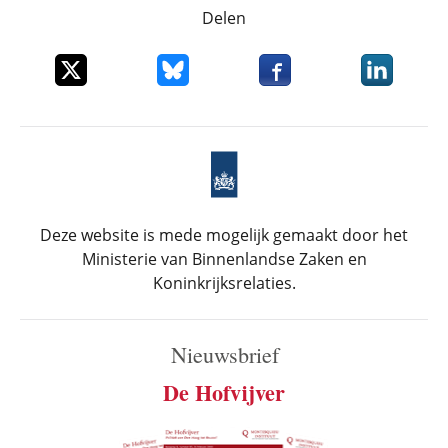
Delen
Deel dit item op X
Deel dit item op Bluesky
Deel dit item op Faceboo
Deel dit it
Deze website is mede mogelijk gemaakt door het
Ministerie van Binnenlandse Zaken en
Koninkrijksrelaties.
Nieuwsbrief
De Hofvijver