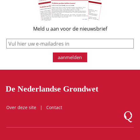
Meld u aan voor de nieuwsbrief
e-mail
aanmelden
De Nederlandse Grondwet
Over deze site
Contact
Logo Mon