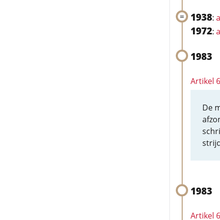
1938
:
a
1972
:
a
1983
Artikel 
De m
afzo
schri
stri
1983
Artikel 