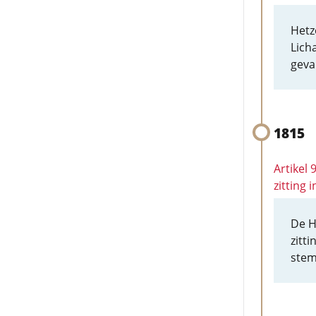
Hetz
Lich
geva
1815
Artikel
zitting 
De H
zitt
stem