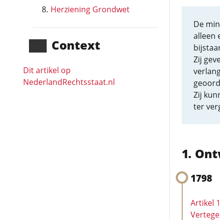
Herziening Grondwet
De mini
alleen 
Context
bijsta
Zij gev
Dit artikel op
verlang
NederlandRechts­staat.nl
geoord
Zij ku
ter ver
Ont
1798
Artikel 
Verteg