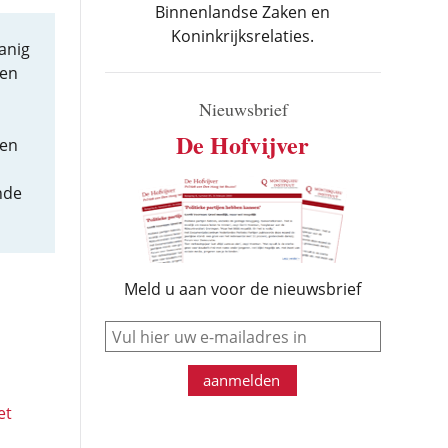
Binnenlandse Zaken en
Koninkrijksrelaties.
anig
oen
Nieuwsbrief
De Hofvijver
den
nde
Meld u aan voor de nieuwsbrief
e-mail
aanmelden
et