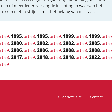
 een of meer leden verlangde inlichtingen waarvan het
rekken niet in strijd is met het belang van de staat.
1995
1995
1999
1999
rt 69
,
:
art 68
,
:
art 69
,
:
art 68
,
:
art 6
2000
2002
2002
2005
rt 68
,
:
art 69
,
:
art 68
,
:
art 69
,
:
art 6
2006
2006
2008
2008
rt 69
,
:
art 68
,
:
art 69
,
:
art 68
,
:
art 6
2017
2018
2018
2022
rt 68
,
:
art 69
,
:
art 68
,
:
art 69
,
:
art 6
rt 69
Over deze site
Contact