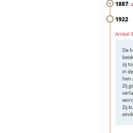
1887
:
a
1922
Artikel
De h
beid
zij 
in d
hen 
Zij g
verl
word
Zij 
eind