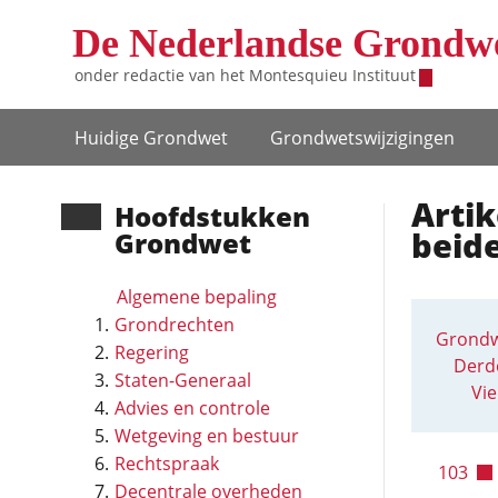
Overslaan en naar de inhoud gaan
De Nederlandse Grondw
onder redactie van het
Montesquieu Instituut
Hoofdnavigatie
Huidige Grondwet
Grondwets­wijzigingen
Artik
Hoofd­stukken
beid
Grondwet
Algemene bepaling
Grondrechten
Grondw
Regering
Derde
Staten-Generaal
Vie
Advies en controle
Wetgeving en bestuur
Rechtspraak
103
Decentrale overheden