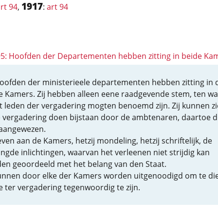
1917
rt 94
,
:
art 94
 95: Hoofden der Departementen hebben zitting in beide Ka
oofden der ministerieele departementen hebben zitting in 
e Kamers. Zij hebben alleen eene raadgevende stem, ten wa
tot leden der vergadering mogten benoemd zijn. Zij kunnen z
e vergadering doen bijstaan door de ambtenaren, daartoe 
aangewezen.
even aan de Kamers, hetzij mondeling, hetzij schriftelijk, de
angde inlichtingen, waarvan het verleenen niet strijdig kan
en geoordeeld met het belang van den Staat.
kunnen door elke der Kamers worden uitgenoodigd om te di
e ter vergadering tegenwoordig te zijn.