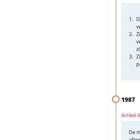
D
v
Z
v
zi
Z
p
1987
Artikel 
De m
afzo