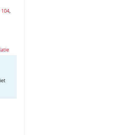
t 104
,
latie
iet