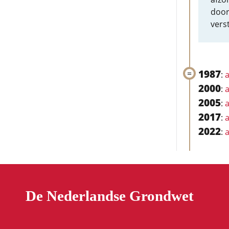
door
verst
1987
:
a
2000
:
a
2005
:
a
2017
:
a
2022
:
a
De Nederlandse Grondwet