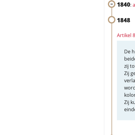
1840
:
a
1848
Artikel
De h
beid
zij 
Zij g
verl
word
kolo
Zij 
eind