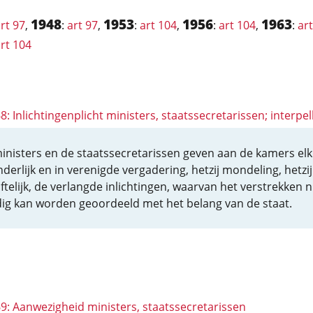
1948
1953
1956
1963
rt 97
,
:
art 97
,
:
art 104
,
:
art 104
,
:
ar
rt 104
68: Inlichtingenplicht ministers, staatssecretarissen; interpel
inisters en de staatssecretarissen geven aan de kamers elk
nderlijk en in verenigde vergadering, hetzij mondeling, hetzij
ftelijk, de verlangde inlichtingen, waarvan het verstrekken n
jdig kan worden geoordeeld met het belang van de staat.
69: Aanwezigheid ministers, staatssecretarissen