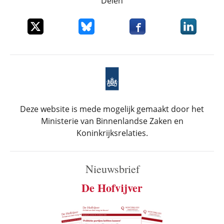
Delen
Deel dit item op X
Deel dit item op Bluesky
Deel dit item op Faceboo
Deel dit it
Deze website is mede mogelijk gemaakt door het
Ministerie van Binnenlandse Zaken en
Koninkrijksrelaties.
Nieuwsbrief
De Hofvijver