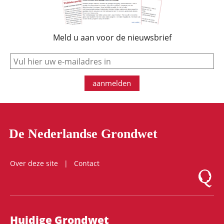
Meld u aan voor de nieuwsbrief
e-mail
aanmelden
De Nederlandse Grondwet
Over deze site
Contact
Logo Mon
Hoofdnavigatie
Huidige Grondwet