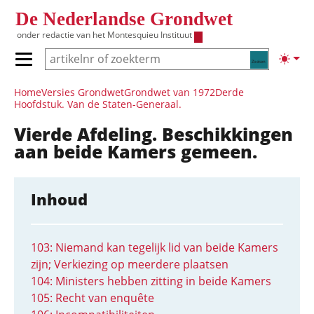
Overslaan en naar de inhoud gaan
De Nederlandse Grondwet
onder redactie van het
Montesquieu Instituut
Zoeken
Lichte
Primair menu tonen/verbergen
Hoofdnavigatie
Home
Versies Grondwet
Grondwet van 1972
Derde
Hoofdstuk. Van de Staten-Generaal.
Vierde Afdeling. Beschikkingen
aan beide Kamers gemeen.
Inhoud
103: Niemand kan tegelijk lid van beide Kamers
zijn; Verkiezing op meerdere plaatsen
104: Ministers hebben zitting in beide Kamers
105: Recht van enquête