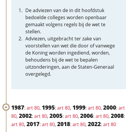
De adviezen van de in dit hoofdstuk
bedoelde colleges worden openbaar
gemaakt volgens regels bij de wet te
stellen.
Adviezen, uitgebracht ter zake van
voorstellen van wet die door of vanwege
de Koning worden ingediend, worden,
behoudens bij de wet te bepalen
uitzonderingen, aan de Staten-Generaal
overgelegd.
1987
1995
1999
2000
:
art 80
,
:
art 80
,
:
art 80
,
:
art
2002
2005
2006
2008
80
,
:
art 80
,
:
art 80
,
:
art 80
,
:
2017
2018
2022
art 80
,
:
art 80
,
:
art 80
,
:
art 80