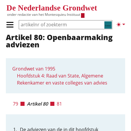
Overslaan en naar de inhoud gaan
De Nederlandse Grondwet
onder redactie van het
Montesquieu Instituut
Zoeken
Lichte
Primair menu tonen/verbergen
Artikel 80: Openbaarmaking
Hoofdnavigatie
adviezen
Grondwet van 1995
Hoofdstuk 4: Raad van State, Algemene
Rekenkamer en vaste colleges van advies
79
Artikel 80
81
De adviezen van de in dit hoofdstuk