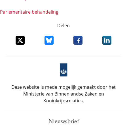
Parlementaire behandeling
Delen
Deel dit item op X
Deel dit item op Bluesky
Deel dit item op Faceboo
Deel dit it
Deze website is mede mogelijk gemaakt door het
Ministerie van Binnenlandse Zaken en
Koninkrijksrelaties.
Nieuwsbrief