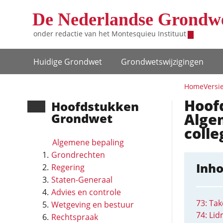
Overslaan en naar de inhoud gaan
De Nederlandse Grondw
onder redactie van het
Montesquieu Instituut
Hoofdnavigatie
Huidige Grondwet
Grondwets­wijzigingen
Home
Versi
Hoofd
Hoofd­stukken
Alge
Grondwet
colle
Algemene bepaling
Grondrechten
Inh
Regering
Staten-Generaal
Advies en controle
73: Ta
Wetgeving en bestuur
74: Li
Rechtspraak