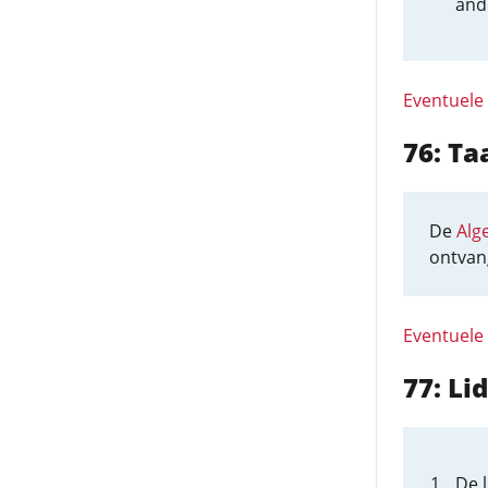
and
Eventuele
76: T
De
Alg
ontvang
Eventuele
77: L
De 