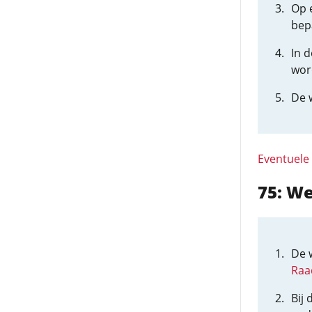
Op 
bepa
In 
wor
De w
Eventuele
75: We
De 
Raa
Bij