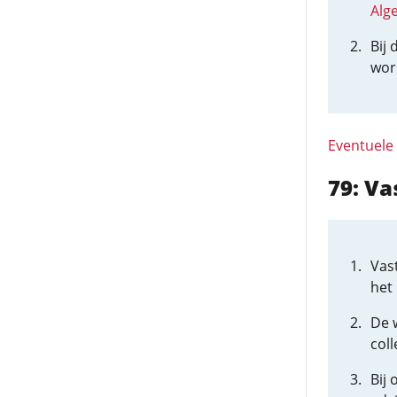
Alg
Bij
wor
Eventuele
79: Va
Vas
het 
De 
coll
Bij