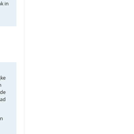
k in
jke
n
 de
aad
en