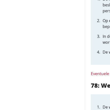
bes
per
Op 
bepa
In 
wor
De w
Eventuele
78: W
De 