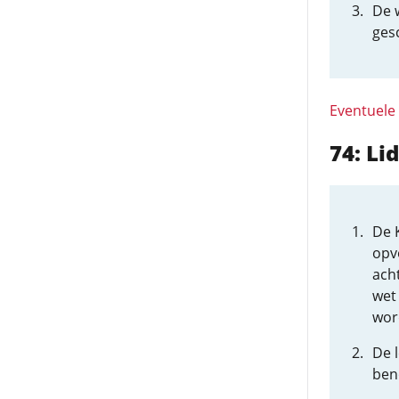
De 
ges
Eventuele
74: L
De 
opvo
acht
wet 
wor
De l
ben