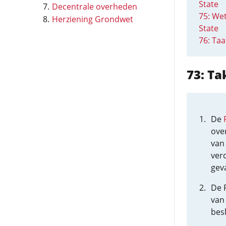
State
Decentrale overheden
75: Wet
Herziening Grondwet
State
76: Ta
73: Ta
De
ove
van
ver
gev
De 
van 
besl