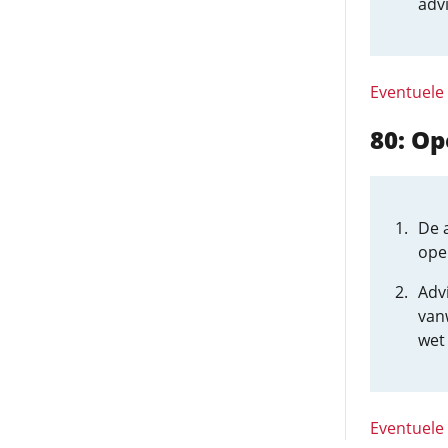
adv
Eventuele
80: O
De 
open
Advi
van
wet
Eventuele