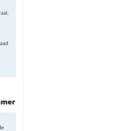
aal.
Raad
amer
de