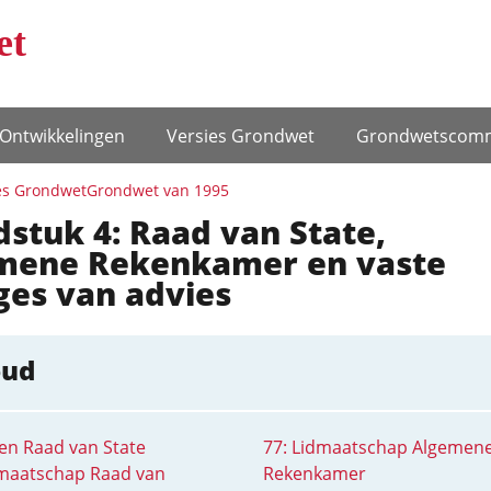
et
Ontwikke­lingen
Versies Grondwet
Grondwets­comm
es Grondwet
Grondwet van 1995
stuk 4: Raad van State,
mene Rekenkamer en vaste
ges van advies
oud
ken Raad van State
77: Lidmaatschap Algemen
dmaatschap Raad van
Rekenkamer