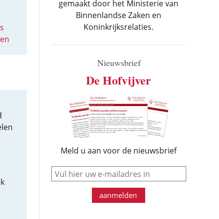
gemaakt door het Ministerie van
Binnenlandse Zaken en
Koninkrijksrelaties.
es
zen
Nieuwsbrief
De Hofvijver
d
elen
Meld u aan voor de nieuwsbrief
e-mail
ek
aanmelden