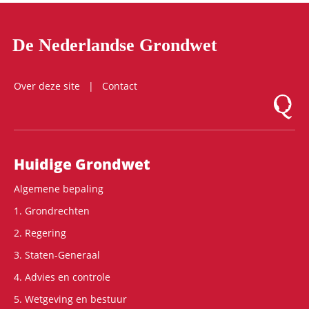
De Nederlandse Grondwet
Over deze site
Contact
Logo Mon
Hoofdnavigatie
Huidige Grondwet
Algemene bepaling
1. Grondrechten
2. Regering
3. Staten-Generaal
4. Advies en controle
5. Wetgeving en bestuur