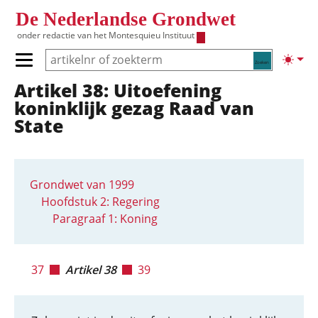
Overslaan en naar de inhoud gaan
De Nederlandse Grondwet
onder redactie van het
Montesquieu Instituut
Zoeken
Lichte
Primair menu tonen/verbergen
Artikel 38: Uitoefening
Hoofdnavigatie
koninklijk gezag Raad van
State
Grondwet van 1999
Hoofdstuk 2: Regering
Paragraaf 1: Koning
37
Artikel 38
39