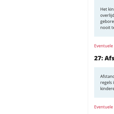
Het kin
overlij
gebore
nooit 
Eventuele
27: A
Afstand
regels 
kindere
Eventuele