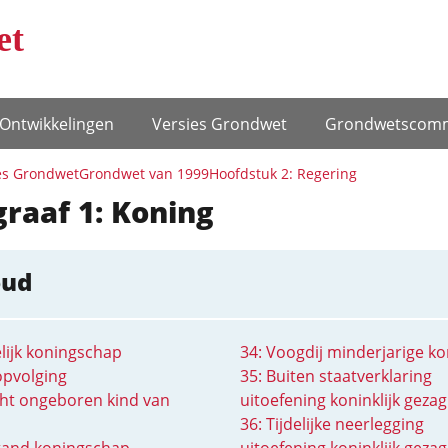
et
Ontwikke­lingen
Versies Grondwet
Grondwets­comm
es Grondwet
Grondwet van 1999
Hoofdstuk 2: Regering
raaf 1: Koning
oud
elijk koningschap
34: Voogdij minderjarige ko
opvolging
35: Buiten staatverklaring
cht ongeboren kind van
uitoefening koninklijk gezag
36: Tijdelijke neerlegging