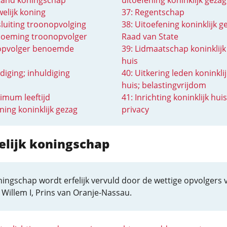
stand koningschap
uitoefening koninklijk gezag
elijk koning
37: Regentschap
sluiting troonopvolging
38: Uitoefening koninklijk g
noeming troonopvolger
Raad van State
fopvolger benoemde
39: Lidmaatschap koninklijk
huis
diging; inhuldiging
40: Uitkering leden koninklij
huis; belastingvrijdom
imum leeftijd
41: Inrichting koninklijk huis
ning koninklijk gezag
privacy
felijk koningschap
ingschap wordt erfelijk vervuld door de wettige opvolgers 
Willem I, Prins van Oranje-Nassau.