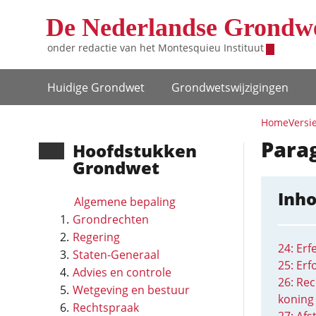
Overslaan en naar de inhoud gaan
De Nederlandse Grondw
onder redactie van het
Montesquieu Instituut
Hoofdnavigatie
Huidige Grondwet
Grondwets­wijzigingen
Home
Versi
Parag
Hoofd­stukken
Grondwet
Inh
Algemene bepaling
Grondrechten
Regering
24: Erf
Staten-Generaal
25: Erf
Advies en controle
26: Re
Wetgeving en bestuur
koning
Rechtspraak