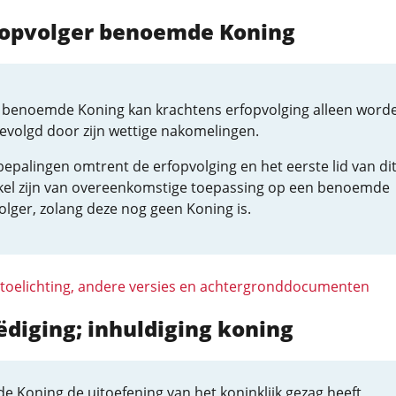
rfopvolger benoemde Koning
 benoemde Koning kan krachtens erfopvolging alleen word
evolgd door zijn wettige nakomelingen.
epalingen omtrent de erfopvolging en het eerste lid van di
ikel zijn van overeenkomstige toepassing op een benoemde
olger, zolang deze nog geen Koning is.
 toelichting, andere versies en achtergronddocumenten
ëdiging; inhuldiging koning
e Koning de uitoefening van het koninklijk gezag heeft