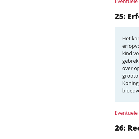
Eventuele
25: Er
Het kon
erfopvo
kind vo
gebreke
over op
grootou
Koning
bloedv
Eventuele
26: Re