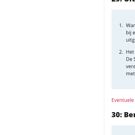
Wan
bij
uitg
Het
De 
ver
met
Eventuele
30: B