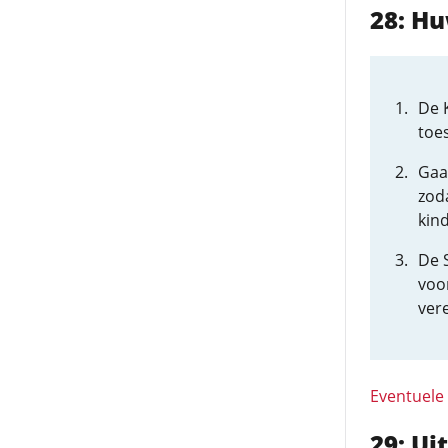
28: Hu
De 
toe
Gaa
zoda
kin
De 
voo
ver
Eventuele
29: Ui