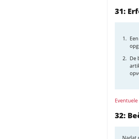
31: E
Een
opg
De b
art
opv
Eventuele
32: Be
Nadat d