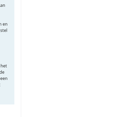
kan
n en
stel
 het
nde
 een
t