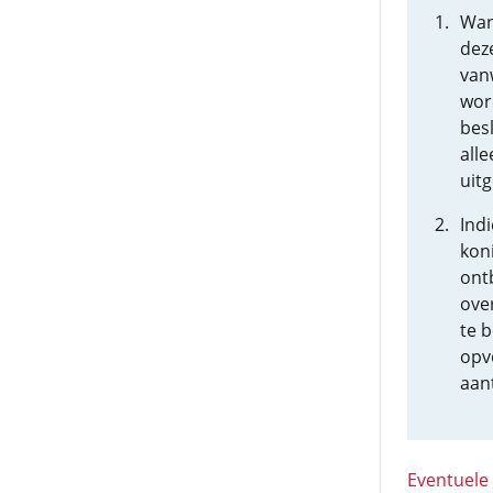
Wan
dez
van
wor
besl
all
uit
Indi
kon
ont
over
te 
opv
aan
Eventuele