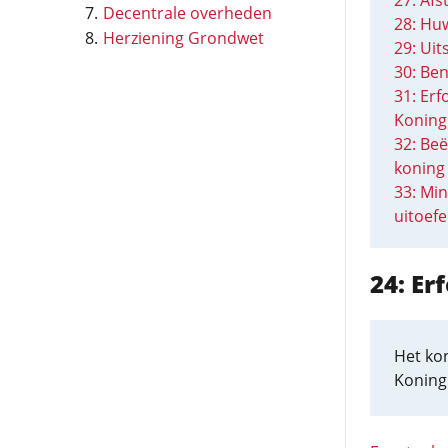
27: Af
Decentrale overheden
28: Huw
Herziening Grondwet
29: Uit
30: Be
31: Er
Koning
32: Beë
koning
33: Min
uitoefe
24: Er
Het kon
Koning 