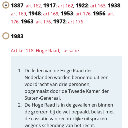
1887
1917
1922
1938
:
art 162
,
:
art 162
,
:
art 163
,
:
1948
1953
1956
art 169
,
:
art 169
,
:
art 176
,
:
art
1963
1972
176
,
:
art 176
,
:
art 176
1983
Artikel 118: Hoge Raad; cassatie
De leden van de Hoge Raad der
Nederlanden worden benoemd uit een
voordracht van drie personen,
opgemaakt door de Tweede Kamer der
Staten-Generaal.
De Hoge Raad is in de gevallen en binnen
de grenzen bij de wet bepaald, belast met
de cassatie van rechterlijke uitspraken
wegens schending van het recht.