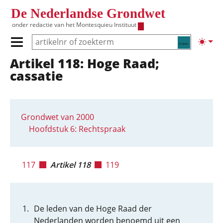
Overslaan en naar de inhoud gaan
De Nederlandse Grondwet
onder redactie van het
Montesquieu Instituut
Zoeken
Lichte
Primair menu tonen/verbergen
Artikel 118: Hoge Raad;
Hoofdnavigatie
cassatie
Grondwet van 2000
Hoofdstuk 6: Rechtspraak
117
Artikel 118
119
De leden van de Hoge Raad der
Nederlanden worden benoemd uit een