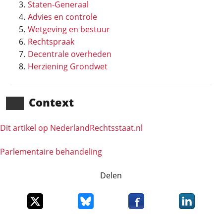
Staten-Generaal
Advies en controle
Wetgeving en bestuur
Rechtspraak
Decentrale overheden
Herziening Grondwet
Context
Dit artikel op NederlandRechts­staat.nl
Parlementaire behandeling
Delen
Deel dit item op X
Deel dit item op Bluesky
Deel dit item op Faceboo
Deel dit it