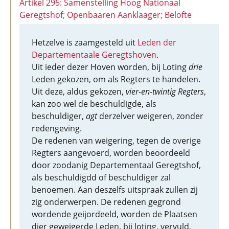
Artikel 295: Samenstelling Hoog Nationaal
Geregtshof; Openbaaren Aanklaager; Belofte
Hetzelve is zaamgesteld uit
Leden der
Departementaale Geregtshoven
.
Uit ieder dezer Hoven worden, bij Loting
drie
Leden gekozen, om als Regters te handelen.
Uit deze, aldus gekozen,
vier-en-twintig Regters
,
kan zoo wel de beschuldigde, als
beschuldiger,
agt
derzelver weigeren, zonder
redengeving.
De redenen van weigering, tegen de overige
Regters aangevoerd, worden beoordeeld
door zoodanig Departementaal Geregtshof,
als beschuldigdd of beschuldiger zal
benoemen. Aan deszelfs uitspraak zullen zij
zig onderwerpen. De redenen gegrond
wordende geijordeeld, worden de Plaatsen
dier geweigerde Leden, bij loting, vervuld,