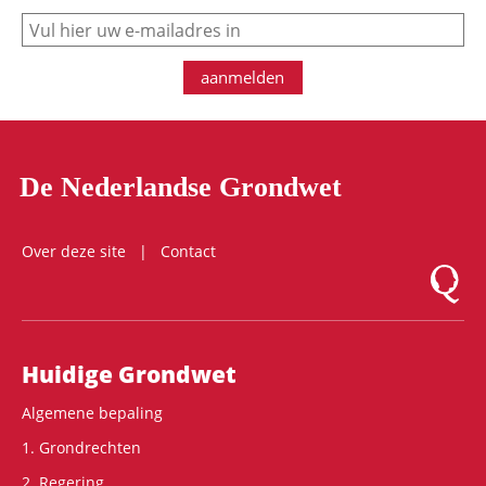
e-mail
aanmelden
De Nederlandse Grondwet
Over deze site
Contact
Logo Mon
Hoofdnavigatie
Huidige Grondwet
Algemene bepaling
1. Grondrechten
2. Regering