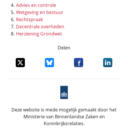
Advies en controle
Wetgeving en bestuur
Rechtspraak
Decentrale overheden
Herziening Grondwet
Delen
Deel dit item op X
Deel dit item op Bluesky
Deel dit item op Faceboo
Deel dit it
Deze website is mede mogelijk gemaakt door het
Ministerie van Binnenlandse Zaken en
Koninkrijksrelaties.