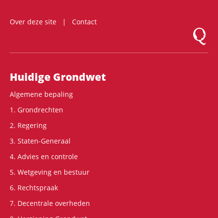
Over deze site
Contact
Logo Mon
Hoofdnavigatie
Huidige Grondwet
Algemene bepaling
1. Grondrechten
2. Regering
3. Staten-Generaal
4. Advies en controle
5. Wetgeving en bestuur
6. Rechtspraak
7. Decentrale overheden