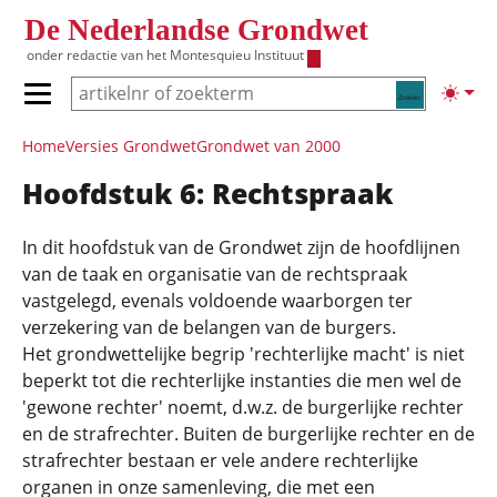
Overslaan en naar de inhoud gaan
De Nederlandse Grondwet
onder redactie van het
Montesquieu Instituut
Zoeken
Lichte
Primair menu tonen/verbergen
Hoofdnavigatie
Home
Versies Grondwet
Grondwet van 2000
Hoofdstuk 6: Rechtspraak
In dit hoofdstuk van de Grondwet zijn de hoofdlijnen
van de taak en organisatie van de rechtspraak
vastgelegd, evenals voldoende waarborgen ter
verzekering van de belangen van de burgers.
Het grondwettelijke begrip 'rechterlijke macht' is niet
beperkt tot die rechterlijke instanties die men wel de
'gewone rechter' noemt, d.w.z. de burgerlijke rechter
en de strafrechter. Buiten de burgerlijke rechter en de
strafrechter bestaan er vele andere rechterlijke
organen in onze samenleving, die met een