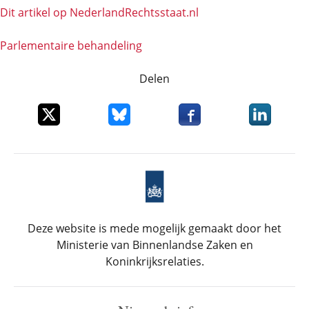
Dit artikel op NederlandRechts­staat.nl
Parlementaire behandeling
Delen
Deel dit item op X
Deel dit item op Bluesky
Deel dit item op Faceboo
Deel dit it
Deze website is mede mogelijk gemaakt door het
Ministerie van Binnenlandse Zaken en
Koninkrijksrelaties.