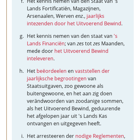
Het kennis nemen van den Staat van 's
Lands Fortificatiën, Magazijnen,
Arsenaalen, Werven
enz.
,
jaarlijks
intezenden door het Uitvoerend Bewind
.
Het kennis nemen van den staat van
's
Lands Financiën
; van
zes
tot
zes
Maanden,
mede door
het Uitvoerend Bewind
inteleveren
.
Het
beëordeelen
en
vaststellen der
jaarlijksche begrootingen
van
Staatsuitgaven, zoo gewoone als
buitengewoone, en het aan zig doen
verändwoorden van zoodanige sommen,
als het Uitvoerend Bewind, geduurende
het afgelopen jaar uit 's Lands Kas
ontvangen en uitgegeven heeft.
Het arresteeren der
nodige Reglementen
,