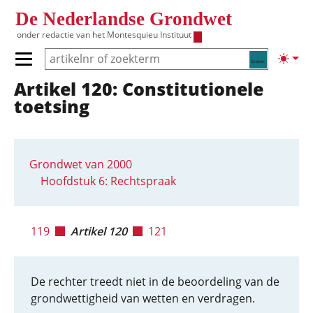
Overslaan en naar de inhoud gaan
De Nederlandse Grondwet
onder redactie van het
Montesquieu Instituut
Zoeken
Lichte
Primair menu tonen/verbergen
Artikel 120: Constitutionele
Hoofdnavigatie
toetsing
Grondwet van 2000
Hoofdstuk 6: Rechtspraak
119
Artikel 120
121
De rechter treedt niet in de beoordeling van de
grondwettigheid van wetten en verdragen.