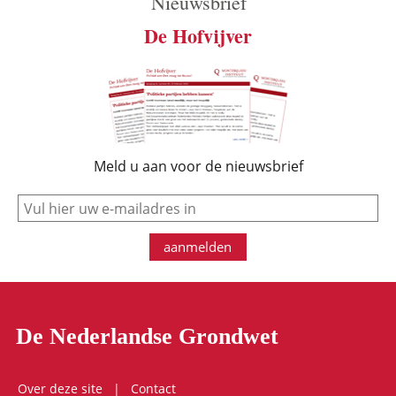
Nieuwsbrief
De Hofvijver
Meld u aan voor de nieuwsbrief
e-mail
aanmelden
De Nederlandse Grondwet
Over deze site
Contact