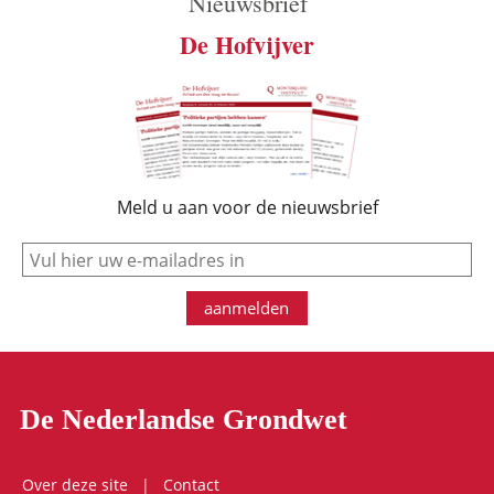
Nieuwsbrief
De Hofvijver
Meld u aan voor de nieuwsbrief
e-mail
aanmelden
De Nederlandse Grondwet
Over deze site
Contact