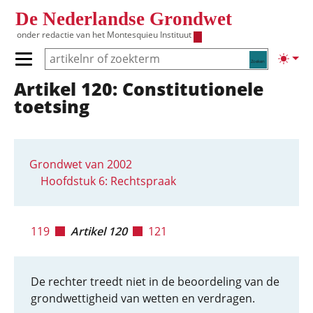
Overslaan en naar de inhoud gaan
De Nederlandse Grondwet
onder redactie van het
Montesquieu Instituut
Zoeken
Lichte
Primair menu tonen/verbergen
Artikel 120: Constitutionele
Hoofdnavigatie
toetsing
Grondwet van 2002
Hoofdstuk 6: Rechtspraak
119
Artikel 120
121
De rechter treedt niet in de beoordeling van de
grondwettigheid van wetten en verdragen.