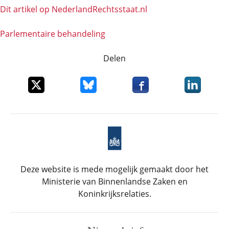
Dit artikel op NederlandRechts­staat.nl
Parlementaire behandeling
Delen
Deel dit item op X
Deel dit item op Bluesky
Deel dit item op Faceboo
Deel dit it
Deze website is mede mogelijk gemaakt door het
Ministerie van Binnenlandse Zaken en
Koninkrijksrelaties.