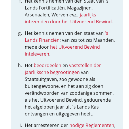
Het kennis nemen van den Staat van 's
Lands Fortificatiën, Magazijnen,
Arsenaalen, Werven
enz.
,
jaarlijks
intezenden door het Uitvoerend Bewind
.
Het kennis nemen van den staat van
's
Lands Financiën
; van
zes
tot
zes
Maanden,
mede door
het Uitvoerend Bewind
inteleveren
.
Het
beëordeelen
en
vaststellen der
jaarlijksche begrootingen
van
Staatsuitgaven, zoo gewoone als
buitengewoone, en het aan zig doen
verändwoorden van zoodanige sommen,
als het Uitvoerend Bewind, geduurende
het afgelopen jaar uit 's Lands Kas
ontvangen en uitgegeven heeft.
Het arresteeren der
nodige Reglementen
,