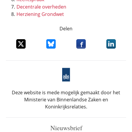
Decentrale overheden
Herziening Grondwet
Delen
Deel dit item op X
Deel dit item op Bluesky
Deel dit item op Faceboo
Deel dit it
Deze website is mede mogelijk gemaakt door het
Ministerie van Binnenlandse Zaken en
Koninkrijksrelaties.
Nieuwsbrief