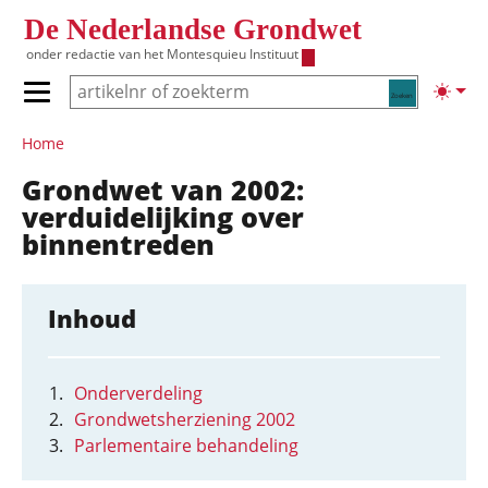
Overslaan en naar de inhoud gaan
De Nederlandse Grondwet
onder redactie van het
Montesquieu Instituut
Zoeken
Lichte
Primair menu tonen/verbergen
Hoofdnavigatie
Home
Grondwet van 2002:
verduidelijking over
binnentreden
Inhoud
Onderverdeling
Grondwetsherziening 2002
Parlementaire behandeling