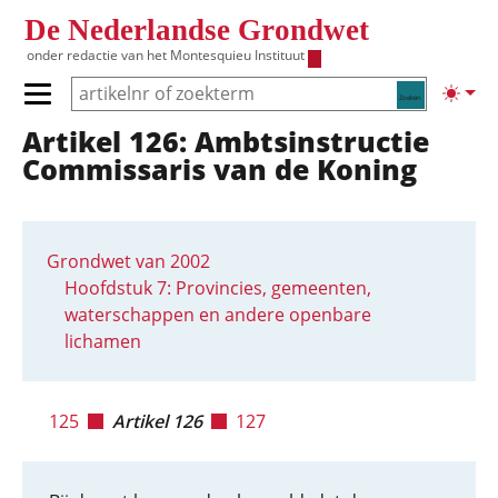
Overslaan en naar de inhoud gaan
De Nederlandse Grondwet
onder redactie van het
Montesquieu Instituut
Zoeken
Lichte
Primair menu tonen/verbergen
Artikel 126: Ambtsinstructie
Hoofdnavigatie
Commissaris van de Koning
Grondwet van 2002
Hoofdstuk 7: Provincies, gemeenten,
waterschappen en andere openbare
lichamen
125
Artikel 126
127