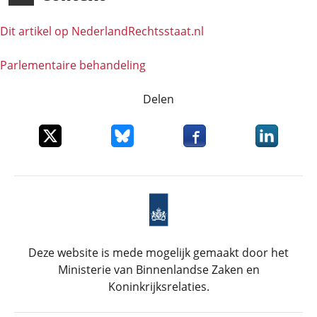
Dit artikel op NederlandRechts­staat.nl
Parlementaire behandeling
Delen
Deel dit item op X
Deel dit item op Bluesky
Deel dit item op Faceboo
Deel dit it
Deze website is mede mogelijk gemaakt door het
Ministerie van Binnenlandse Zaken en
Koninkrijksrelaties.