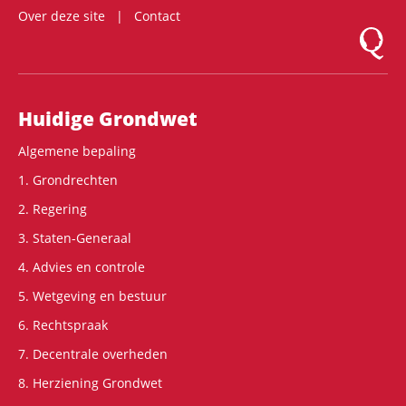
Over deze site
Contact
Logo Mon
Hoofdnavigatie
Huidige Grondwet
Algemene bepaling
1. Grondrechten
2. Regering
3. Staten-Generaal
4. Advies en controle
5. Wetgeving en bestuur
6. Rechtspraak
7. Decentrale overheden
8. Herziening Grondwet