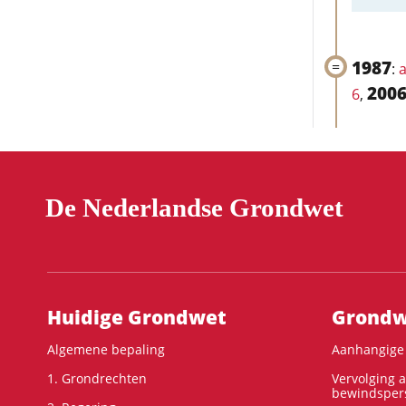
1987
:
a
200
6
,
De Nederlandse Grondwet
Hoofdnavigatie
Huidige Grondwet
Grondwe
Algemene bepaling
Aanhangige 
1. Grondrechten
Vervolging 
bewindspers