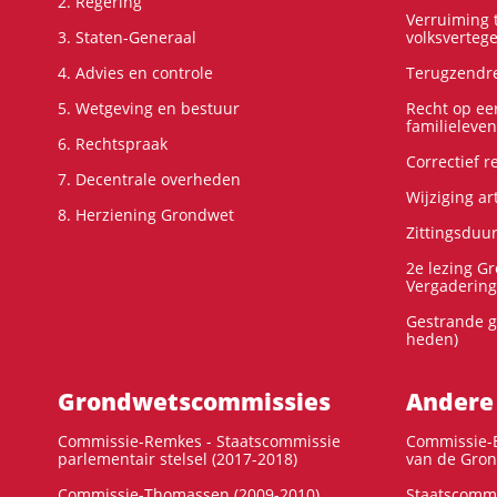
2. Regering
Verruiming t
3. Staten-Generaal
volksverteg
4. Advies en controle
Terugzendre
5. Wetgeving en bestuur
Recht op ee
familieleven
6. Rechtspraak
Correctief 
7. Decentrale overheden
Wijziging ar
8. Herziening Grondwet
Zittingsduu
2e lezing G
Vergadering
Gestrande g
heden)
Grondwets­commissies
Andere
Commissie-Remkes - Staatscommissie
Commissie-E
parlementair stelsel (2017-2018)
van de Gron
Commissie-Thomassen (2009-2010)
Staatscommi