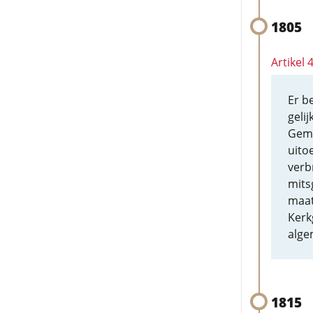
1805
Artikel
Er b
geli
Geme
uito
verb
mits
maat
Kerk
alge
1815