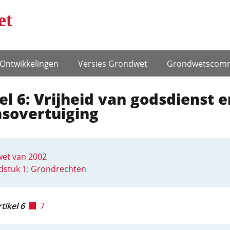
et
Ontwikke­lingen
Versies Grondwet
Grondwets­comm
el 6: Vrijheid van godsdienst e
nsovertuiging
et van 2002
dstuk 1: Grondrechten
tikel 6
7