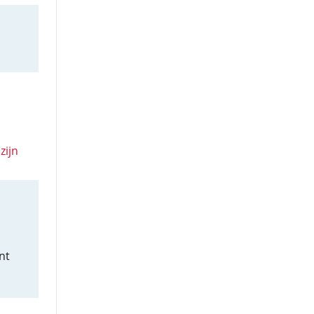
s
zijn
nt