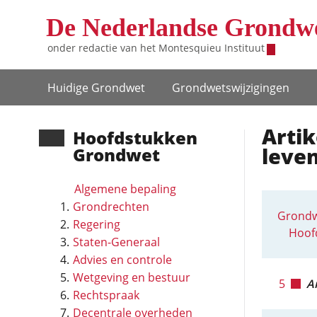
Overslaan en naar de inhoud gaan
De Nederlandse Grondw
onder redactie van het
Montesquieu Instituut
Hoofdnavigatie
Huidige Grondwet
Grondwets­wijzigingen
Artik
Hoofd­stukken
leve
Grondwet
Algemene bepaling
Grondrechten
Grondw
Regering
Hoof
Staten-Generaal
Advies en controle
Wetgeving en bestuur
5
Ar
Rechtspraak
Decentrale overheden