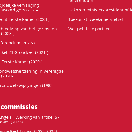
Referendum
ijdelijke vervanging
enwoordigers (2025-)
Gekozen minister-president of 
cht Eerste Kamer (2023-)
Toekomst tweekamerstelsel
rbiediging van het gezins- en
Wet politieke partijen
 (2023-)
referendum (2022-)
tikel 23 Grondwet (2021-)
r Eerste Kamer (2020-)
rondwetsherziening in Verenigde
 (2020-)
rondwetswijzigingen (1983-
 commissies
ngels - Werking van artikel 57
dwet (2023)
ssie Rechtsstaat (2022-2024)