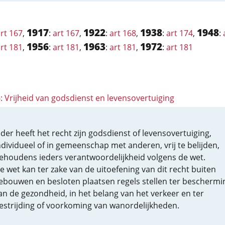
1917
1922
1938
1948
rt 167
,
:
art 167
,
:
art 168
,
:
art 174
,
:
1956
1963
1972
rt 181
,
:
art 181
,
:
art 181
,
:
art 181
6: Vrijheid van godsdienst en levensovertuiging
eder heeft het recht zijn godsdienst of levensovertuiging,
ndividueel of in gemeenschap met anderen, vrij te belijden,
ehoudens ieders verantwoordelijkheid volgens de wet.
e wet kan ter zake van de uitoefening van dit recht buiten
ebouwen en besloten plaatsen regels stellen ter beschermi
an de gezondheid, in het belang van het verkeer en ter
estrijding of voorkoming van wanordelijkheden.