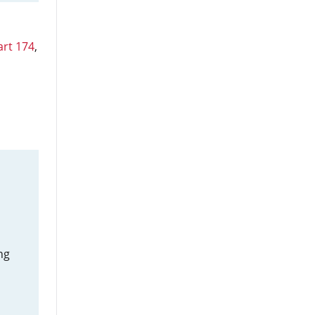
art 174
,
ng