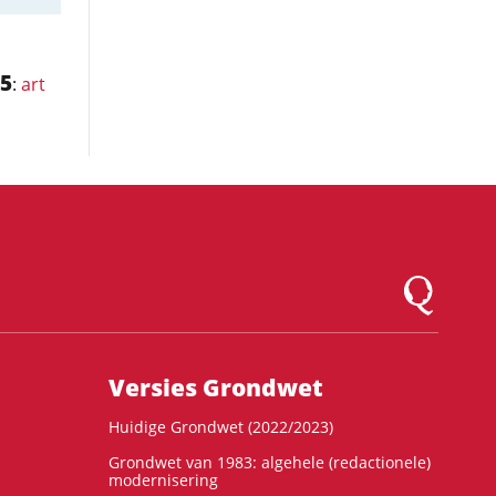
5
:
art
Logo Montesqu
Versies Grondwet
Huidige Grondwet (2022/2023)
Grondwet van 1983: algehele (redactionele)
modernisering