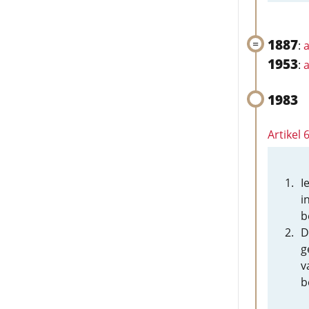
1887
:
a
1953
:
a
1983
Artikel 
I
i
b
D
g
v
b