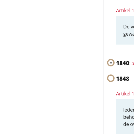
Artikel
De v
gewa
1840
:
a
1848
Artikel 
Iede
beho
de o