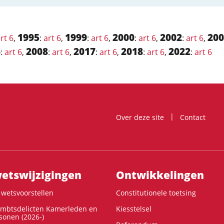
1995
1999
2000
2002
200
rt 6
,
:
art 6
,
:
art 6
,
:
art 6
,
:
art 6
,
6
2008
2017
2018
2022
:
art 6
,
:
art 6
,
:
art 6
,
:
art 6
,
:
art 6
Over deze site
Contact
ts­wijzigingen
Ontwikke­lingen
wetsvoorstellen
Constitutionele toetsing
ambtsdelicten Kamerleden en
Kiesstelsel
onen (2026-)