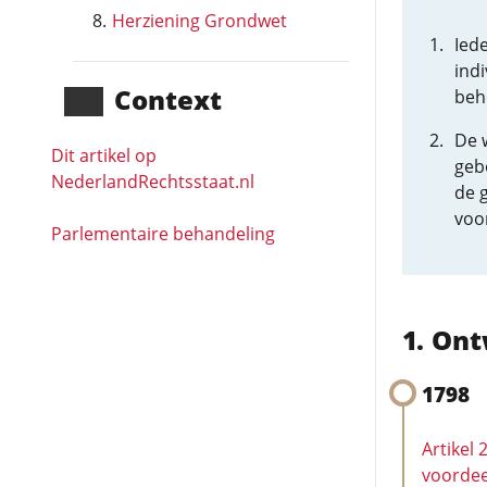
Herziening Grondwet
Iede
indi
Context
beh
De w
Dit artikel op
geb
NederlandRechts­staat.nl
de g
voo
Parlementaire behandeling
Ont
1798
Artikel 
voordee