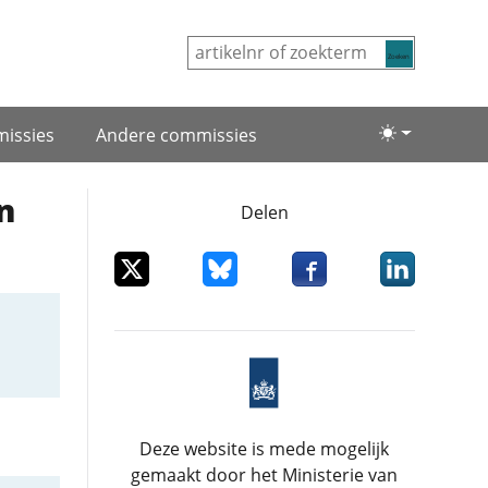
Zoeken
issies
Andere commissies
Lichte/donke
n
Delen
Deel dit item op X
Deel dit item op Bluesky
Deel dit item op Facebo
Deel dit item
Deze website is mede mogelijk
gemaakt door het Ministerie van