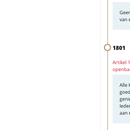
Geen
van e
1801
Artikel 
openba
Alle
goed
geni
Iede
aan 