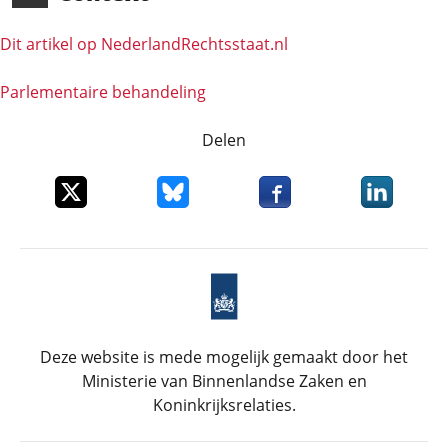
Dit artikel op NederlandRechts­staat.nl
Parlementaire behandeling
Delen
Deel dit item op X
Deel dit item op Bluesky
Deel dit item op Faceboo
Deel dit it
Deze website is mede mogelijk gemaakt door het
Ministerie van Binnenlandse Zaken en
Koninkrijksrelaties.