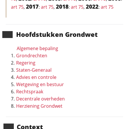
2017
2018
2022
art 75
,
:
art 75
,
:
art 75
,
:
art 75
Hoofd­stukken Grondwet
Algemene bepaling
Grondrechten
Regering
Staten-Generaal
Advies en controle
Wetgeving en bestuur
Rechtspraak
Decentrale overheden
Herziening Grondwet
Context