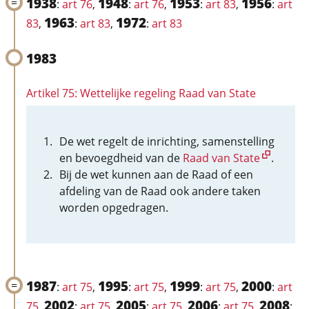
1938
1948
1953
1956
:
art 76
,
:
art 76
,
:
art 83
,
:
art
1963
1972
83
,
:
art 83
,
:
art 83
1983
Artikel 75: Wettelijke regeling Raad van State
De wet regelt de inrichting, samenstelling
en bevoegdheid van de
Raad van State
.
Bij de wet kunnen aan de Raad of een
afdeling van de Raad ook andere taken
worden opgedragen.
1987
1995
1999
2000
:
art 75
,
:
art 75
,
:
art 75
,
:
art
2002
2005
2006
2008
75
,
:
art 75
,
:
art 75
,
:
art 75
,
: