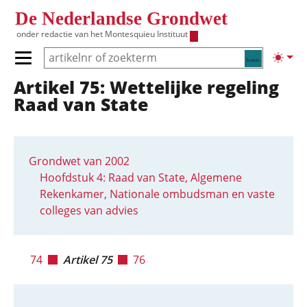
Overslaan en naar de inhoud gaan
De Nederlandse Grondwet
onder redactie van het
Montesquieu Instituut
Zoeken
Lichte
Primair menu tonen/verbergen
Artikel 75: Wettelijke regeling
Hoofdnavigatie
Raad van State
Grondwet van 2002
Hoofdstuk 4: Raad van State, Algemene
Rekenkamer, Nationale ombudsman en vaste
colleges van advies
74
Artikel 75
76