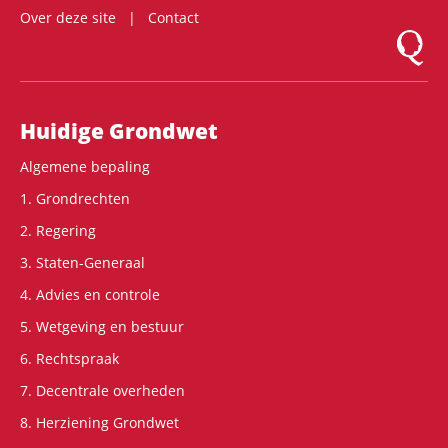
Over deze site
Contact
Logo Mon
Hoofdnavigatie
Huidige Grondwet
Algemene bepaling
1. Grondrechten
2. Regering
3. Staten-Generaal
4. Advies en controle
5. Wetgeving en bestuur
6. Rechtspraak
7. Decentrale overheden
8. Herziening Grondwet