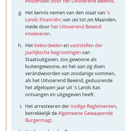
intezenden door het Uitvoerend Bewind
.
Het kennis nemen van den staat van
's
Lands Financiën
; van
zes
tot
zes
Maanden,
mede door
het Uitvoerend Bewind
inteleveren
.
Het
beëordeelen
en
vaststellen der
jaarlijksche begrootingen
van
Staatsuitgaven, zoo gewoone als
buitengewoone, en het aan zig doen
verändwoorden van zoodanige sommen,
als het Uitvoerend Bewind, geduurende
het afgelopen jaar uit 's Lands Kas
ontvangen en uitgegeven heeft.
Het arresteeren der
nodige Reglementen
,
betrekkelijk de
Algemeene Gewaapende
Burgermagt
.