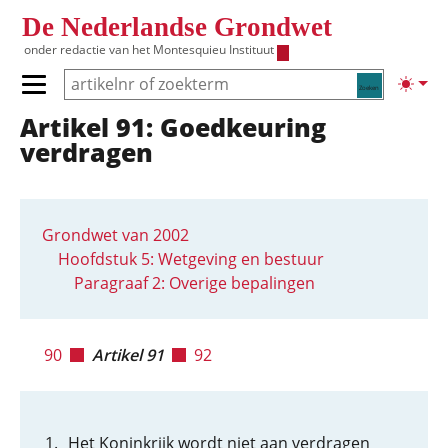
Overslaan en naar de inhoud gaan
De Nederlandse Grondwet
onder redactie van het
Montesquieu Instituut
Zoeken
Lichte
Primair menu tonen/verbergen
Artikel 91: Goedkeuring
Hoofdnavigatie
verdragen
Grondwet van 2002
Hoofdstuk 5: Wetgeving en bestuur
Paragraaf 2: Overige bepalingen
90
Artikel 91
92
Het Koninkrijk wordt niet aan verdragen