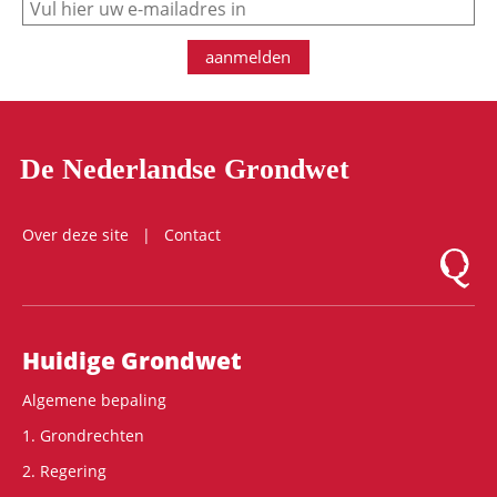
aanmelden
De Nederlandse Grondwet
Over deze site
Contact
Logo Mon
Hoofdnavigatie
Huidige Grondwet
Algemene bepaling
1. Grondrechten
2. Regering