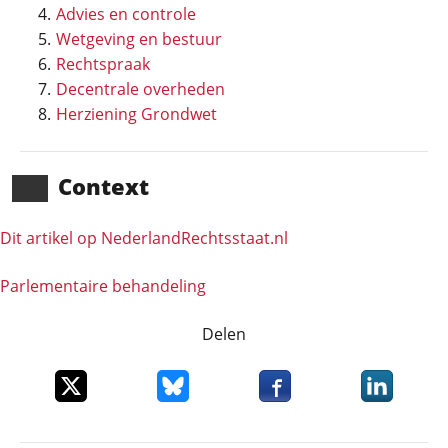
Advies en controle
Wetgeving en bestuur
Rechtspraak
Decentrale overheden
Herziening Grondwet
Context
Dit artikel op NederlandRechts­staat.nl
Parlementaire behandeling
Delen
Deel dit item op X
Deel dit item op Bluesky
Deel dit item op Faceboo
Deel dit it