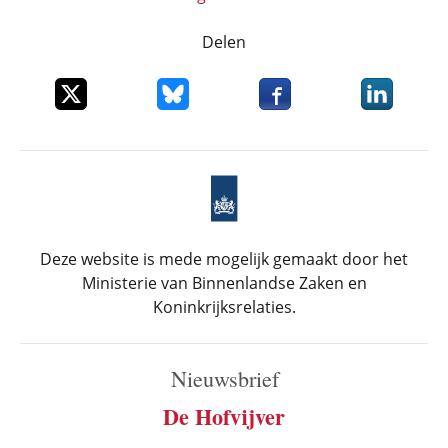
Delen
Deel dit item op X
Deel dit item op Bluesky
Deel dit item op Faceboo
Deel dit it
Deze website is mede mogelijk gemaakt door het
Ministerie van Binnenlandse Zaken en
Koninkrijksrelaties.
Nieuwsbrief
De Hofvijver