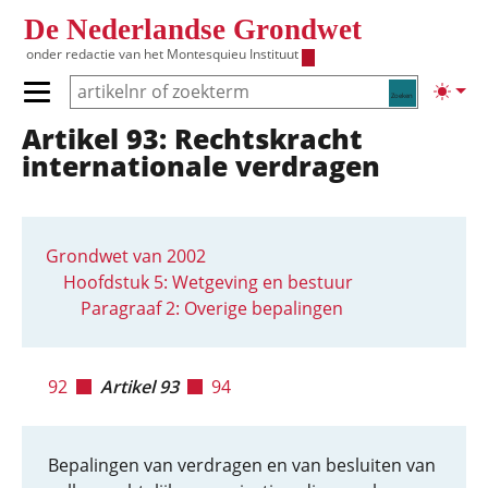
Overslaan en naar de inhoud gaan
De Nederlandse Grondwet
onder redactie van het
Montesquieu Instituut
Zoeken
Lichte
Primair menu tonen/verbergen
Artikel 93: Rechtskracht
Hoofdnavigatie
internationale verdragen
Grondwet van 2002
Hoofdstuk 5: Wetgeving en bestuur
Paragraaf 2: Overige bepalingen
92
Artikel 93
94
Bepalingen van verdragen en van besluiten van